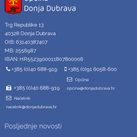
Trg Republike 13
40328 Donja Dubrava
OIB: 63140387407
MB: 2556987
IBAN: HR5523900011807800006
+385 (0)40 688-919
+385 (0)91 6058-600
Općina
+385 (0)40 688-919
opcina@donjadubrava.hr
Načelnik
nacelnik@donjadubrava.hr
Posljednje novosti