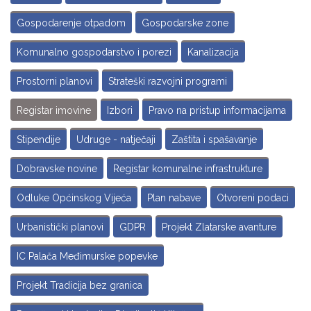
Gospodarenje otpadom
Gospodarske zone
Komunalno gospodarstvo i porezi
Kanalizacija
Prostorni planovi
Strateški razvojni programi
Registar imovine
Izbori
Pravo na pristup informacijama
Stipendije
Udruge - natječaji
Zaštita i spašavanje
Dobravske novine
Registar komunalne infrastrukture
Odluke Općinskog Vijeća
Plan nabave
Otvoreni podaci
Urbanistički planovi
GDPR
Projekt Zlatarske avanture
IC Palača Međimurske popevke
Projekt Tradicija bez granica