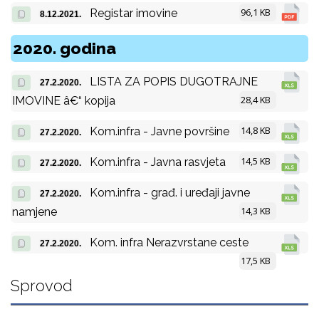
96,1 KB
Registar imovine
8.12.2021.
2020. godina
LISTA ZA POPIS DUGOTRAJNE
27.2.2020.
28,4 KB
IMOVINE â€“ kopija
14,8 KB
Kom.infra - Javne površine
27.2.2020.
14,5 KB
Kom.infra - Javna rasvjeta
27.2.2020.
Kom.infra - građ. i uređaji javne
27.2.2020.
14,3 KB
namjene
Kom. infra Nerazvrstane ceste
27.2.2020.
17,5 KB
Sprovod