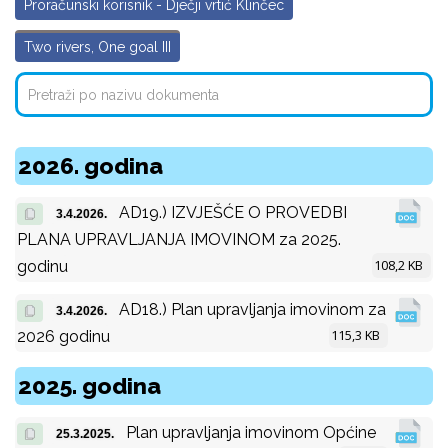
Proračunski korisnik - Dječji vrtić Klinčec
Two rivers, One goal III
2026. godina
AD19.) IZVJEŠĆE O PROVEDBI
3.4.2026.
PLANA UPRAVLJANJA IMOVINOM za 2025.
108,2 KB
godinu
AD18.) Plan upravljanja imovinom za
3.4.2026.
115,3 KB
2026 godinu
2025. godina
Plan upravljanja imovinom Općine
25.3.2025.