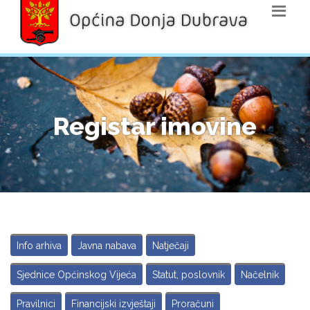
Registar imovine
Info arhiva
Javna nabava
Natječaji
Sjednice Općinskog Vijeća
Statut, poslovnik
Načelnik
Pravilnici
Financijski izvještaji
Proračuni