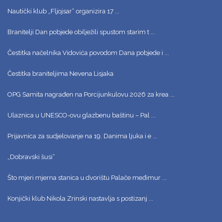
Nautički klub „Fljojsar“ organizira 17 ...
Branitelji Dan pobjede obilježili spustom starim t ...
Čestitka načelnika Vidovića povodom Dana pobjede i ...
Čestitka braniteljima Nevena Lisjaka
OPG Samita nagrađen na Porcijunkulovu 2026 za krea ...
Ulaznica u UNESCO-ovu glazbenu baštinu – Pal ...
Prijavnica za sudjelovanje na 19. Danima ljuka i e ...
„Dobravski šusi“
Što mjeri mjerna stanica u dvorištu Palače međimur ...
Konjički klub Nikola Zrinski nastavlja s postizanj ...