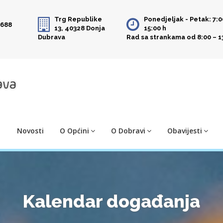
Trg Republike
Ponedjeljak - Petak: 7:0
 688
13, 40328 Donja
15:00 h
Dubrava
Rad sa strankama od 8:00 – 1
Novosti
O Općini
O Dobravi
Obavijesti
Kalendar događanja