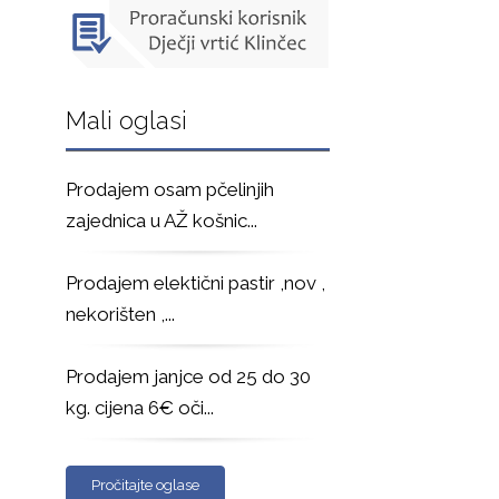
Mali oglasi
Prodajem osam pčelinjih
zajednica u AŽ košnic
...
Prodajem elektični pastir ,nov ,
nekorišten ,
...
Prodajem janjce od 25 do 30
kg. cijena 6€ oči
...
Pročitajte oglase