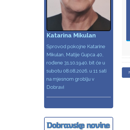
Katarina Mikulan
Sprovod pokojne Katarine
Mikulan, Matije Gupca 40,
rođene 31.10.1940. bit će u
subotu 08.08.2026. u 11 sati
na mjesnom groblju v
Dobravi