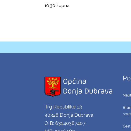
10.30 župna
Po
Nauti
Trg Republike 13
Brani
spust
40328 Donja Dubrava
OIB: 63140387407
Čest