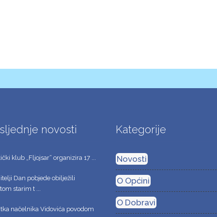
sljednje novosti
Kategorije
čki klub „Fljojsar“ organizira 17 ...
Novosti
telji Dan pobjede obilježili
O Općini
om starim t ...
O Dobravi
itka načelnika Vidovića povodom