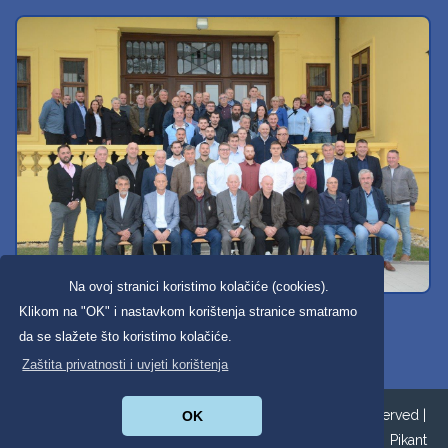
Na ovoj stranici koristimo kolačiće (cookies).
Svi dobravski košarkaši
Klikom na "OK" i nastavkom korištenja stranice smatramo
da se slažete što koristimo kolačiće.
Zaštita privatnosti i uvjeti korištenja
Copyright ©2026. Općina Donja Dubrava All Rights Reserved |
OK
Zaštita privatnosti
|
Digitalna pristupačnost
| Izrada:
Pikant