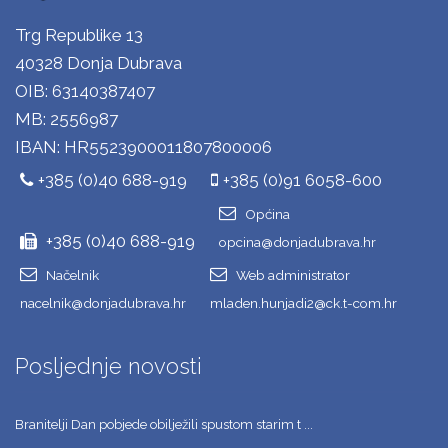
Trg Republike 13
40328 Donja Dubrava
OIB: 63140387407
MB: 2556987
IBAN: HR5523900011807800006
+385 (0)40 688-919
+385 (0)91 6058-600
Općina
+385 (0)40 688-919
opcina@donjadubrava.hr
Načelnik
Web administrator
nacelnik@donjadubrava.hr
mladen.hunjadi2@ck.t-com.hr
Posljednje novosti
Branitelji Dan pobjede obilježili spustom starim t ...