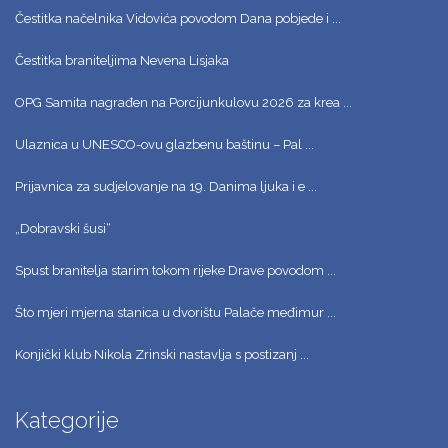
Čestitka načelnika Vidovića povodom Dana pobjede i ...
Čestitka braniteljima Nevena Lisjaka
OPG Samita nagrađen na Porcijunkulovu 2026 za krea ...
Ulaznica u UNESCO-ovu glazbenu baštinu – Pal ...
Prijavnica za sudjelovanje na 19. Danima ljuka i e ...
„Dobravski šusi“
Spust branitelja starim tokom rijeke Drave povodom ...
Što mjeri mjerna stanica u dvorištu Palače međimur ...
Konjički klub Nikola Zrinski nastavlja s postizanj ...
Kategorije