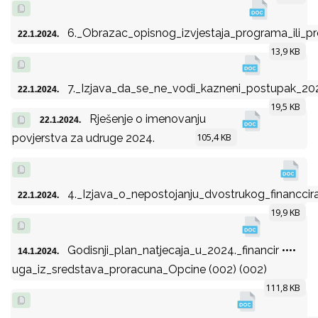
6._Obrazac_opisnog_izvjestaja_programa_ili_pr
22.1.2024.
13,9 KB
7._Izjava_da_se_ne_vodi_kazneni_postupak_20
22.1.2024.
19,5 KB
Rješenje o imenovanju
22.1.2024.
105,4 KB
povjerstva za udruge 2024.
4._Izjava_o_nepostojanju_dvostrukog_financcir
22.1.2024.
19,9 KB
Godisnji_plan_natjecaja_u_2024._financir ••••
14.1.2024.
uga_iz_sredstava_proracuna_Opcine (002) (002)
111,8 KB