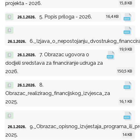
15,8 KB
projekta - 2026.
16,4 KB
5. Popis priloga - 2026.
26.1.2026.
6._Izjava_o_nepostojanju_dvostrukog_financcir
26.1.2026.
19,9 KB
7. Obrazac ugovora o
26.1.2026.
dodjeli sredstava za financiranje udruga za
150,5 KB
2026.
8.
26.1.2026.
Obrazac_realiziraog_financijskog_izvjesca_za
16,1 KB
2025.
9._Obrazac_opisnog_izvjestaja_programa_ili_pr
26.1.2026.
14 KB
2025.