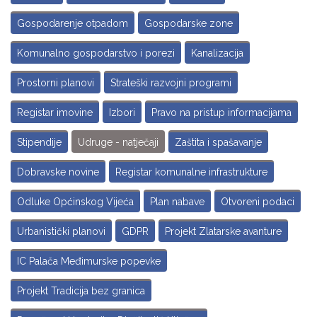
Gospodarenje otpadom
Gospodarske zone
Komunalno gospodarstvo i porezi
Kanalizacija
Prostorni planovi
Strateški razvojni programi
Registar imovine
Izbori
Pravo na pristup informacijama
Stipendije
Udruge - natječaji
Zaštita i spašavanje
Dobravske novine
Registar komunalne infrastrukture
Odluke Općinskog Vijeća
Plan nabave
Otvoreni podaci
Urbanistički planovi
GDPR
Projekt Zlatarske avanture
IC Palača Međimurske popevke
Projekt Tradicija bez granica