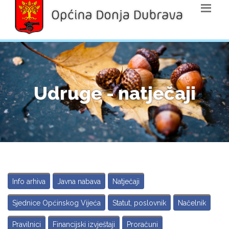
Udruge - natječaji
Info arhiva
Javna nabava
Natječaji
Sjednice Općinskog Vijeća
Statut, poslovnik
Načelnik
Pravilnici
Financijski izvještaji
Proračuni