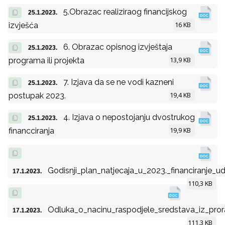
5.Obrazac realiziraog financijskog
25.1.2023.
16 KB
izvješća
6. Obrazac opisnog izvještaja
25.1.2023.
13,9 KB
programa ili projekta
7. Izjava da se ne vodi kazneni
25.1.2023.
19,4 KB
postupak 2023.
4. Izjava o nepostojanju dvostrukog
25.1.2023.
19,9 KB
financciranja
Godisnji_plan_natjecaja_u_2023._financiranje_
17.1.2023.
110,3 KB
Odluka_o_nacinu_raspodjele_sredstava_iz_pr
17.1.2023.
111,3 KB