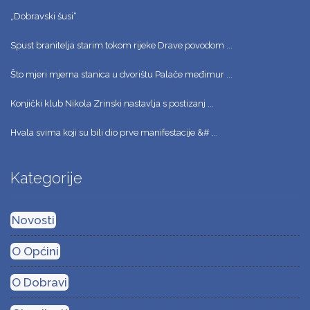
„Dobravski šusi“
Spust branitelja starim tokom rijeke Drave povodom ...
Što mjeri mjerna stanica u dvorištu Palače međimur ...
Konjički klub Nikola Zrinski nastavlja s postizanj ...
Hvala svima koji su bili dio prve manifestacije &# ...
Kategorije
Novosti
O Općini
O Dobravi