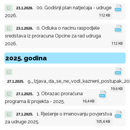
00. Godišnji plan natječaja - udruge
23.1.2026.
112 KB
2026.
0. Odluka o nacinu raspodjele
23.1.2026.
sredstava iz proracuna Opcine za rad udruga
112 KB
2026.
2025. godina
9._Izjava_da_se_ne_vodi_kazneni_postupak_20
27.1.2025.
19,6 KB
3. Obrazac proračuna
27.1.2025.
16,4 KB
programa ili projekta - 2025.
1. Rješenje o imenovanju povjerstva
27.1.2025.
105,6 KB
za udruge 2025.