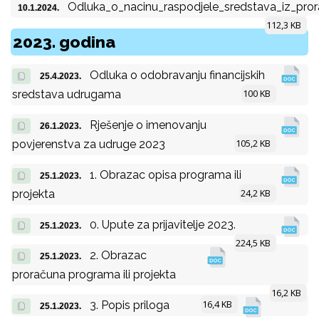
Odluka_o_nacinu_raspodjele_sredstava_iz_pro
10.1.2024.
112,3 KB
2023. godina
Odluka o odobravanju financijskih
25.4.2023.
100 KB
sredstava udrugama
Rješenje o imenovanju
26.1.2023.
105,2 KB
povjerenstva za udruge 2023
1. Obrazac opisa programa ili
25.1.2023.
24,2 KB
projekta
0. Upute za prijavitelje 2023.
25.1.2023.
224,5 KB
2. Obrazac
25.1.2023.
proračuna programa ili projekta
16,2 KB
16,4 KB
3. Popis priloga
25.1.2023.