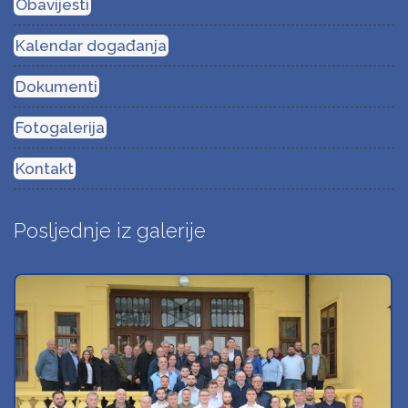
Obavijesti
Kalendar događanja
Dokumenti
Fotogalerija
Kontakt
Posljednje iz galerije