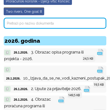
Proračunski korisnik - Dječji vrtić Klinčec
Two rivers, One goal III
2026. godina
3. Obrazac opisa programa ili
26.1.2026.
24,5 KB
projekta - 2026.
10._Izjava_da_se_ne_vodi_kazneni_postupak_2
26.1.2026.
19,5 KB
2. Upute za prijavitelje 2026.
26.1.2026.
149,5 KB
4. Obrazac
26.1.2026.
proračuna programa ili