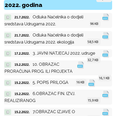
2022. godina
Odluka Načelnika o dodjeli
21.7.2022.
96 KB
sredstava Udrugama 2022.
Odluka Načelnika o dodjeli
21.7.2022.
58,5 KB
sredstava Udrugama 2022. ekologija
3. JAVNI NATJECAJ 2022. udruge
17.2.2022.
32,7 KB
10. OBRAZAC
15.2.2022.
PRORAČUNA PROG. ILI PROJEKTA
16,1 KB
16 KB
5. POPIS PRILOGA
15.2.2022.
6.OBRAZAC FIN. IZVJ.
15.2.2022.
15,9 KB
REALIZIRANOG
7.OBRAZAC IZJAVE O
15.2.2022.