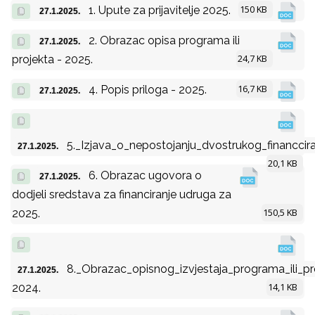
150 KB
1. Upute za prijavitelje 2025.
27.1.2025.
2. Obrazac opisa programa ili
27.1.2025.
24,7 KB
projekta - 2025.
16,7 KB
4. Popis priloga - 2025.
27.1.2025.
5._Izjava_o_nepostojanju_dvostrukog_financcir
27.1.2025.
20,1 KB
6. Obrazac ugovora o
27.1.2025.
dodjeli sredstava za financiranje udruga za
150,5 KB
2025.
8._Obrazac_opisnog_izvjestaja_programa_ili_pr
27.1.2025.
14,1 KB
2024.