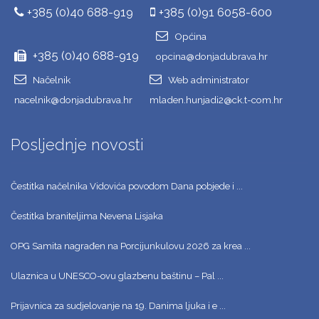
+385 (0)40 688-919
+385 (0)91 6058-600
Općina
+385 (0)40 688-919
opcina@donjadubrava.hr
Načelnik
Web administrator
nacelnik@donjadubrava.hr
mladen.hunjadi2@ck.t-com.hr
Posljednje novosti
Čestitka načelnika Vidovića povodom Dana pobjede i ...
Čestitka braniteljima Nevena Lisjaka
OPG Samita nagrađen na Porcijunkulovu 2026 za krea ...
Ulaznica u UNESCO-ovu glazbenu baštinu – Pal ...
Prijavnica za sudjelovanje na 19. Danima ljuka i e ...