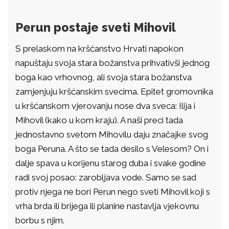
Perun postaje sveti Mihovil
S prelaskom na kršćanstvo Hrvati napokon
napuštaju svoja stara božanstva prihvativši jednog
boga kao vrhovnog, ali svoja stara božanstva
zamjenjuju kršćanskim svecima. Epitet gromovnika
u kršćanskom vjerovanju nose dva sveca: Ilija i
Mihovil (kako u kom kraju). A naši preci tada
jednostavno svetom Mihovilu daju značajke svog
boga Peruna. A što se tada desilo s Velesom? On i
dalje spava u korijenu starog duba i svake godine
radi svoj posao: zarobljava vode. Samo se sad
protiv njega ne bori Perun nego sveti Mihovil koji s
vrha brda ili brijega ili planine nastavlja vjekovnu
borbu s njim.