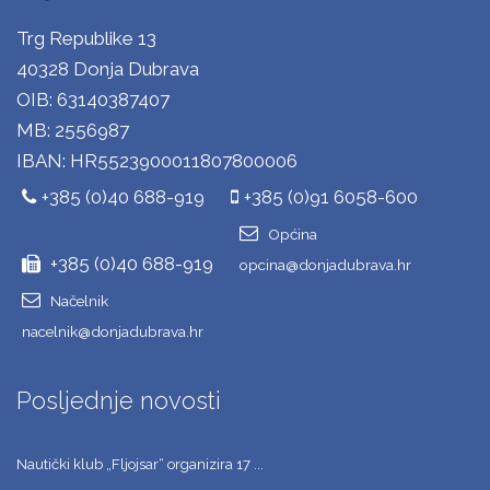
Trg Republike 13
40328 Donja Dubrava
OIB: 63140387407
MB: 2556987
IBAN: HR5523900011807800006
+385 (0)40 688-919
+385 (0)91 6058-600
Općina
+385 (0)40 688-919
opcina@donjadubrava.hr
Načelnik
nacelnik@donjadubrava.hr
Posljednje novosti
Nautički klub „Fljojsar“ organizira 17 ...