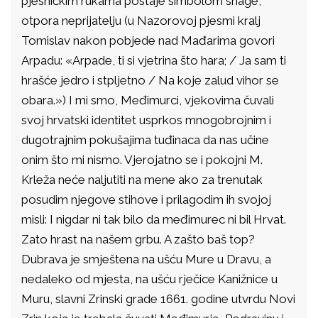
pjesničkim rukama postaje simbolom snage,
otpora neprijatelju (u Nazorovoj pjesmi kralj
Tomislav nakon pobjede nad Mađarima govori
Arpadu: «Arpade, ti si vjetrina što hara; / Ja sam ti
hrašće jedro i stpljetno / Na koje zalud vihor se
obara.») I mi smo, Međimurci, vjekovima čuvali
svoj hrvatski identitet usprkos mnogobrojnim i
dugotrajnim pokušajima tuđinaca da nas učine
onim što mi nismo. Vjerojatno se i pokojni M.
Krleža neće naljutiti na mene ako za trenutak
posudim njegove stihove i prilagodim ih svojoj
misli: I nigdar ni tak bilo da međimurec ni bil Hrvat.
Zato hrast na našem grbu. A zašto baš top?
Dubrava je smještena na ušću Mure u Dravu, a
nedaleko od mjesta, na ušću rječice Kanižnice u
Muru, slavni Zrinski grade 1661. godine utvrdu Novi