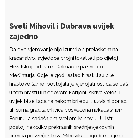
Sveti Mihovil i Dubrava uvijek
zajedno
Da ovo vjerovanje nije izumrlo s prelaskom na
kršćanstvo, svjedoče brojni lokaliteti po cijeloj
Hrvatskoj: od Istre, Dalmacije pa sve do
Međimurja. Gdje je god rastao hrast ili su bile
hrastove šume, postojala je vjerojatnost da se baš
u tom hrastu li njegovom korijenu skriva Veles. I
uvijek bi se tada na nekom brijegu ili uzvisini ponad
tih šuma gradila crkvica posvećena nekadašnjem
Perunu, a sadašnjem svetom Mihovilu. U Istri
postoji nekoliko prekrasnih srednjevjekovnih
crkvica posvećenih sv. Mihovilu. Pogodite gdje se