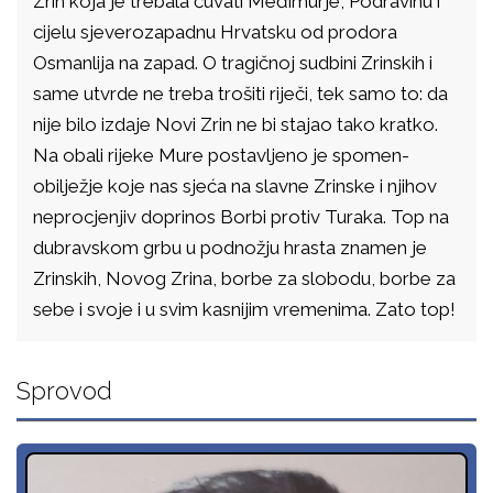
Zrin koja je trebala čuvati Međimurje, Podravinu i
cijelu sjeverozapadnu Hrvatsku od prodora
Osmanlija na zapad. O tragičnoj sudbini Zrinskih i
same utvrde ne treba trošiti riječi, tek samo to: da
nije bilo izdaje Novi Zrin ne bi stajao tako kratko.
Na obali rijeke Mure postavljeno je spomen-
obilježje koje nas sjeća na slavne Zrinske i njihov
neprocjenjiv doprinos Borbi protiv Turaka. Top na
dubravskom grbu u podnožju hrasta znamen je
Zrinskih, Novog Zrina, borbe za slobodu, borbe za
sebe i svoje i u svim kasnijim vremenima. Zato top!
Sprovod