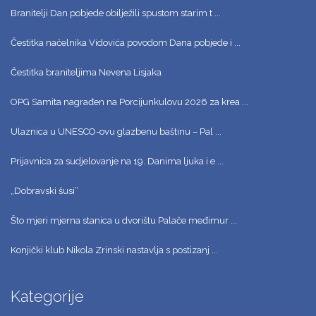
Branitelji Dan pobjede obilježili spustom starim t ...
Čestitka načelnika Vidovića povodom Dana pobjede i ...
Čestitka braniteljima Nevena Lisjaka
OPG Samita nagrađen na Porcijunkulovu 2026 za krea ...
Ulaznica u UNESCO-ovu glazbenu baštinu – Pal ...
Prijavnica za sudjelovanje na 19. Danima ljuka i e ...
„Dobravski šusi“
Što mjeri mjerna stanica u dvorištu Palače međimur ...
Konjički klub Nikola Zrinski nastavlja s postizanj ...
Kategorije