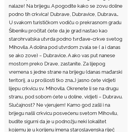
nalaze! Na brijegu. A pogodite kako se zovu doline
podno tih crkvica! Dubrave, Dubravice, Dubrava…
U svakom turističkom vodiču o prekrasnom gradu
Šibeniku pročitat ćete da je grad nastao kao
starohrvatska utvrda podno tvrđave-crkve svetog
Mihovila. A dolina pod utvrdom zvala se ( a i danas
se ako zove) – Dubravice. A ako vas put nanese
mostom preko Drave, zastanite. Za lijepog
vremena s jedne strane na brijegu (danas mađarski
teritorij, a u prošlosti tko zna…) jasno ćete vidjeti
lijepu crkvicu sv. Mihovila. Okrenete li se na drugu
stranu, pod sobom ćete u doline, vidjeti – Dubravu.
Slučajnost? Ne vjerujem! Kamo god zašli i na
brijegu našli crkvicu posvećenu svetom Mihovilu,
budite sigurni da je u podnožju neki lokalitet
kojemu je u korijenu imena staroslavenska riječ