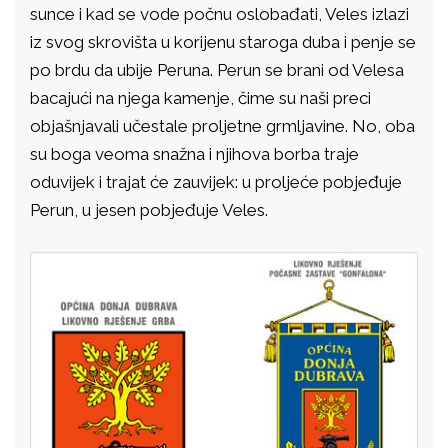
sunce i kad se vode počnu oslobađati, Veles izlazi
iz svog skrovišta u korijenu staroga duba i penje se
po brdu da ubije Peruna. Perun se brani od Velesa
bacajući na njega kamenje, čime su naši preci
objašnjavali učestale proljetne grmljavine. No, oba
su boga veoma snažna i njihova borba traje
oduvijek i trajat će zauvijek: u proljeće pobjeđuje
Perun, u jesen pobjeđuje Veles.