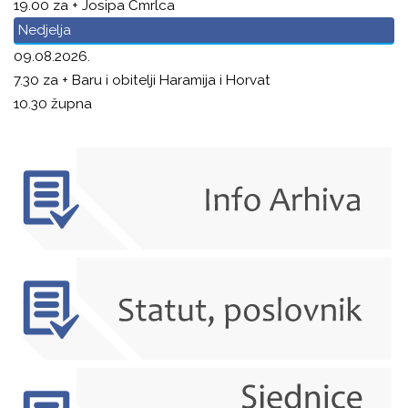
19.00 za + Josipa Čmrlca
Nedjelja
09.08.2026.
7.30 za + Baru i obitelji Haramija i Horvat
10.30 župna