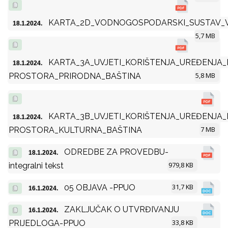
KARTA_2D_VODNOGOSPODARSKI_SUSTAV_
18.1.2024.
5,7 MB
KARTA_3A_UVJETI_KORIŠTENJA_UREĐENJA_I
18.1.2024.
5,8 MB
PROSTORA_PRIRODNA_BAŠTINA
KARTA_3B_UVJETI_KORIŠTENJA_UREĐENJA_I
18.1.2024.
7 MB
PROSTORA_KULTURNA_BAŠTINA
ODREDBE ZA PROVEDBU-
18.1.2024.
979,8 KB
integralni tekst
31,7 KB
05 OBJAVA -PPUO
16.1.2024.
ZAKLJUČAK O UTVRĐIVANJU
16.1.2024.
33,8 KB
PRIJEDLOGA-PPUO