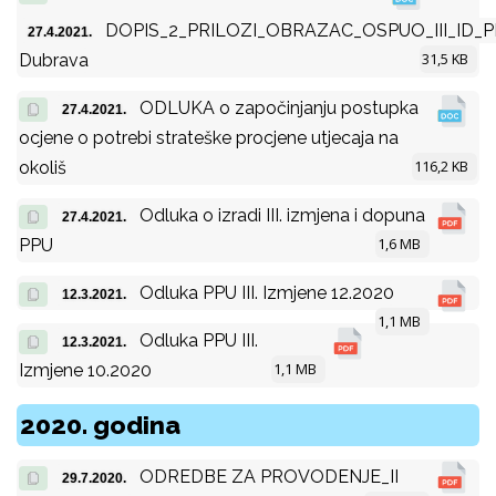
DOPIS_2_PRILOZI_OBRAZAC_OSPUO_III_ID_P
27.4.2021.
31,5 KB
Dubrava
ODLUKA o započinjanju postupka
27.4.2021.
ocjene o potrebi strateške procjene utjecaja na
116,2 KB
okoliš
Odluka o izradi III. izmjena i dopuna
27.4.2021.
1,6 MB
PPU
Odluka PPU III. Izmjene 12.2020
12.3.2021.
1,1 MB
Odluka PPU III.
12.3.2021.
1,1 MB
Izmjene 10.2020
2020. godina
ODREDBE ZA PROVODENJE_II
29.7.2020.