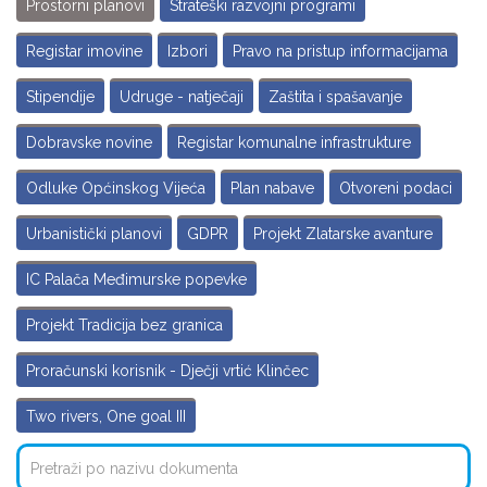
Prostorni planovi
Strateški razvojni programi
Registar imovine
Izbori
Pravo na pristup informacijama
Stipendije
Udruge - natječaji
Zaštita i spašavanje
Dobravske novine
Registar komunalne infrastrukture
Odluke Općinskog Vijeća
Plan nabave
Otvoreni podaci
Urbanistički planovi
GDPR
Projekt Zlatarske avanture
IC Palača Međimurske popevke
Projekt Tradicija bez granica
Proračunski korisnik - Dječji vrtić Klinčec
Two rivers, One goal III