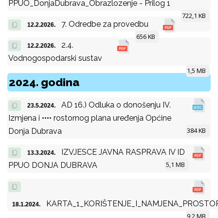
PPUO_DonjaDubrava_Obrazlozenje - Prilog 1
722,1 KB
7. Odredbe za provedbu
12.2.2026.
656 KB
2.4.
12.2.2026.
Vodnogospodarski sustav
1,5 MB
2024. godina
AD 16.) Odluka o donošenju IV.
23.5.2024.
Izmjena i •••• rostornog plana uređenja Općine
384 KB
Donja Dubrava
IZVJESCE JAVNA RASPRAVA IV ID
13.3.2024.
5,1 MB
PPUO DONJA DUBRAVA
KARTA_1_KORIŠTENJE_I_NAMJENA_PROSTO
18.1.2024.
9,2 MB