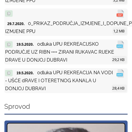
IZMJENE PPU
0_PRIKAZ_PODRUČJA_IZMJENE_I_DOPUNE_P
29.7.2020.
1,2 MB
IZMJENE PPU
odluka UPU REKREACIJSKO
19.5.2020.
PODRUČJE UZ RIBN •••• ZIRANI RUKAVAC RIJEKE
29,2 KB
DRAVE U DONJOJ DUBRAVI
odluka UPU REKREACIJA NA VODI
19.5.2020.
- UŠĆE dRAVE I OTERETNOG KANALA U
28,4 KB
DONJOJ DUBRAVI
Sprovod