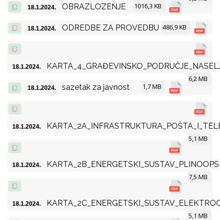
1016,3 KB
OBRAZLOZENJE
18.1.2024.
486,9 KB
ODREDBE ZA PROVEDBU
18.1.2024.
KARTA_4_GRAĐEVINSKO_PODRUČJE_NASEL
18.1.2024.
6,2 MB
1,7 MB
sazetak za javnost
18.1.2024.
KARTA_2A_INFRASTRUKTURA_POŠTA_I_TEL
18.1.2024.
5,1 MB
KARTA_2B_ENERGETSKI_SUSTAV_PLINOOPS
18.1.2024.
7,5 MB
KARTA_2C_ENERGETSKI_SUSTAV_ELEKTRO
18.1.2024.
5,1 MB