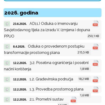
2026. godina
AD11.) Odluka o imenovanju
23.6.2026.
Savjetodavnog tijela za izradu V. izmjena i dopuna
250,1 KB
PPUO
Odluka o provedenom postupku
8.4.2026.
215,5 KB
transformacije prostornog plana
3.2. Posebna ograničenja i posebni
12.2.2026.
1,8 MB
načini korištenja
18,2 MB
1.2. Građevinska područja
12.2.2026.
1.3. Provedba prostornog plana
12.2.2026.
1,6 MB
2.1. Prometni sustav
12.2.2026.