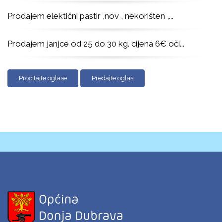
Prodajem elektični pastir ,nov , nekorišten ,
...
Prodajem janjce od 25 do 30 kg. cijena 6€ oči
...
Pročitajte oglase
Predajte oglas