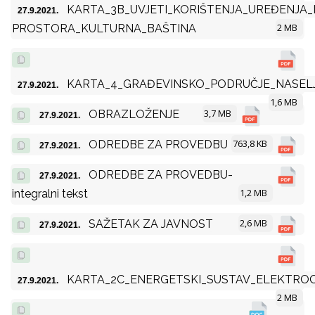
KARTA_3B_UVJETI_KORIŠTENJA_UREĐENJA_I
27.9.2021.
2 MB
PROSTORA_KULTURNA_BAŠTINA
KARTA_4_GRAĐEVINSKO_PODRUČJE_NASEL
27.9.2021.
1,6 MB
3,7 MB
OBRAZLOŽENJE
27.9.2021.
763,8 KB
ODREDBE ZA PROVEDBU
27.9.2021.
ODREDBE ZA PROVEDBU-
27.9.2021.
1,2 MB
integralni tekst
2,6 MB
SAŽETAK ZA JAVNOST
27.9.2021.
KARTA_2C_ENERGETSKI_SUSTAV_ELEKTRO
27.9.2021.
2 MB