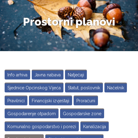
Prostorni planovi
Info arhiva
Javna nabava
Natječaji
Sjednice Općinskog Vijeća
Statut, poslovnik
Načelnik
Pravilnici
Financijski izvještaji
Proračuni
Gospodarenje otpadom
Gospodarske zone
Komunalno gospodarstvo i porezi
Kanalizacija