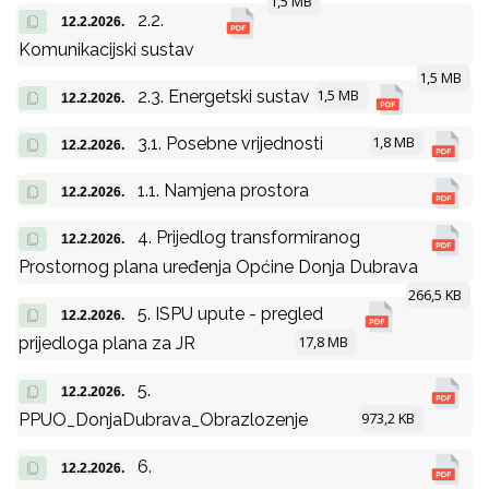
1,5 MB
2.2.
12.2.2026.
Komunikacijski sustav
1,5 MB
1,5 MB
2.3. Energetski sustav
12.2.2026.
1,8 MB
3.1. Posebne vrijednosti
12.2.2026.
1.1. Namjena prostora
12.2.2026.
4. Prijedlog transformiranog
12.2.2026.
Prostornog plana uređenja Općine Donja Dubrava
266,5 KB
5. ISPU upute - pregled
12.2.2026.
17,8 MB
prijedloga plana za JR
5.
12.2.2026.
973,2 KB
PPUO_DonjaDubrava_Obrazlozenje
6.
12.2.2026.