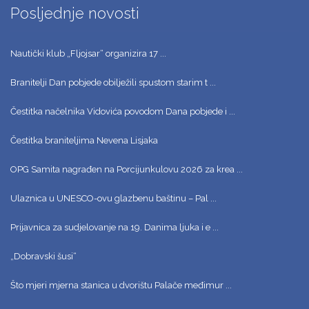
Posljednje novosti
Nautički klub „Fljojsar“ organizira 17 ...
Branitelji Dan pobjede obilježili spustom starim t ...
Čestitka načelnika Vidovića povodom Dana pobjede i ...
Čestitka braniteljima Nevena Lisjaka
OPG Samita nagrađen na Porcijunkulovu 2026 za krea ...
Ulaznica u UNESCO-ovu glazbenu baštinu – Pal ...
Prijavnica za sudjelovanje na 19. Danima ljuka i e ...
„Dobravski šusi“
Što mjeri mjerna stanica u dvorištu Palače međimur ...