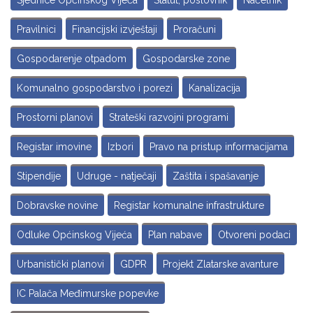
Sjednice Općinskog Vijeća
Statut, poslovnik
Načelnik
Pravilnici
Financijski izvještaji
Proračuni
Gospodarenje otpadom
Gospodarske zone
Komunalno gospodarstvo i porezi
Kanalizacija
Prostorni planovi
Strateški razvojni programi
Registar imovine
Izbori
Pravo na pristup informacijama
Stipendije
Udruge - natječaji
Zaštita i spašavanje
Dobravske novine
Registar komunalne infrastrukture
Odluke Općinskog Vijeća
Plan nabave
Otvoreni podaci
Urbanistički planovi
GDPR
Projekt Zlatarske avanture
IC Palača Međimurske popevke