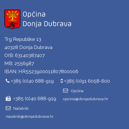
Trg Republike 13
40328 Donja Dubrava
OIB: 63140387407
MB: 2556987
IBAN: HR5523900011807800006
+385 (0)40 688-919
+385 (0)91 6058-600
Općina
+385 (0)40 688-919
opcina@donjadubrava.hr
Načelnik
nacelnik@donjadubrava.hr