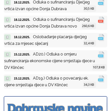
Odluka o sufinanciranju Dječjeg
18.12.2025.
30,5 KB
vrtića izvan općine Donja Dubrava
Odluka o sufinanciranju Dječjeg
18.12.2025.
260,6 KB
vrtića izvan općine Donja Dubrava novo
Oslobađanje plaćanja dječjeg
18.12.2025.
32,4 KB
vrtića za mjesec siječanj
AD20.) Odluka o omjeru
15.12.2025.
sufinanciranja ekonomske cijene smještaja djece u
107,8 KB
DV Klinčec
AD19.) Odluka o povećanju ek.
15.12.2025.
34,3 KB
cijene smještaja djece u DV Klinčec