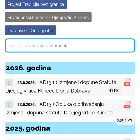
Projekt Tradicija bez granica
Proračunski korisnik - Dječji vrtić Klinčec
Two rivers, One goal III
2026. godina
AD13.1.) Izmjene i dopune Statuta
23.6.2026.
41 KB
Dječjeg vrtića Klinčec Donja Dubrava
AD13.) Odluka o prihvaćanju
23.6.2026.
Izmjena i dopuna statuta Dječjeg vrtiće Klinčec
245,1 KB
2025. godina