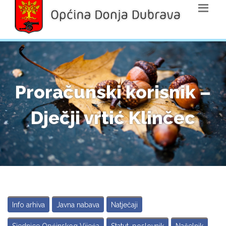
Proračunski korisnik –
Dječji vrtić Klinčec
Info arhiva
Javna nabava
Natječaji