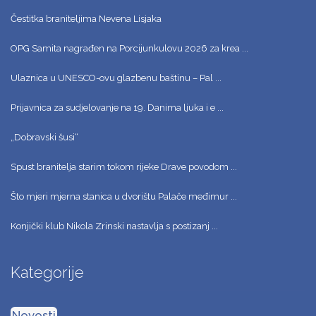
Čestitka braniteljima Nevena Lisjaka
OPG Samita nagrađen na Porcijunkulovu 2026 za krea ...
Ulaznica u UNESCO-ovu glazbenu baštinu – Pal ...
Prijavnica za sudjelovanje na 19. Danima ljuka i e ...
„Dobravski šusi“
Spust branitelja starim tokom rijeke Drave povodom ...
Što mjeri mjerna stanica u dvorištu Palače međimur ...
Konjički klub Nikola Zrinski nastavlja s postizanj ...
Kategorije
Novosti