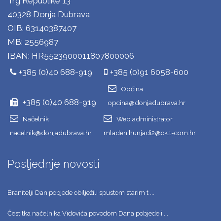
Trg Republike 13
40328 Donja Dubrava
OIB: 63140387407
MB: 2556987
IBAN: HR5523900011807800006
+385 (0)40 688-919
+385 (0)91 6058-600
Općina
+385 (0)40 688-919
opcina@donjadubrava.hr
Načelnik
Web administrator
nacelnik@donjadubrava.hr
mladen.hunjadi2@ck.t-com.hr
Posljednje novosti
Branitelji Dan pobjede obilježili spustom starim t ...
Čestitka načelnika Vidovića povodom Dana pobjede i ...