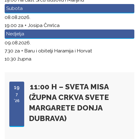
Subota
08.08.2026.
19.00 za + Josipa Čmrlca
Nedjelja
09.08.2026.
7.30 za + Baru i obitelji Haramija i Horvat
10.30 župna
11:00 H – SVETA MISA
19
7
(ŽUPNA CRKVA SVETE
'26
MARGARETE DONJA
DUBRAVA)