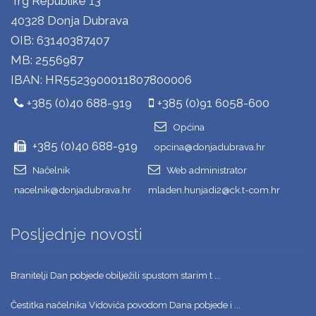
Trg Republike 13
40328 Donja Dubrava
OIB: 63140387407
MB: 2556987
IBAN: HR5523900011807800006
+385 (0)40 688-919
+385 (0)91 6058-600
Općina
+385 (0)40 688-919
opcina@donjadubrava.hr
Načelnik
Web administrator
nacelnik@donjadubrava.hr
mladen.hunjadi2@ck.t-com.hr
Posljednje novosti
Branitelji Dan pobjede obilježili spustom starim t ...
Čestitka načelnika Vidovića povodom Dana pobjede i ...