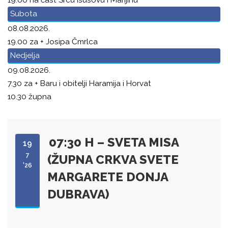
Subota
08.08.2026.
19.00 za + Josipa Čmrlca
Nedjelja
09.08.2026.
7.30 za + Baru i obitelji Haramija i Horvat
10.30 župna
07:30 H – SVETA MISA
19
7
(ŽUPNA CRKVA SVETE
'26
MARGARETE DONJA
DUBRAVA)