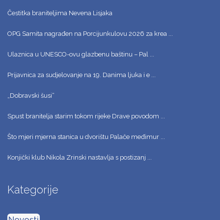
Čestitka braniteljima Nevena Lisjaka
OPG Samita nagrađen na Porcijunkulovu 2026 za krea ...
Ulaznica u UNESCO-ovu glazbenu baštinu – Pal ...
Prijavnica za sudjelovanje na 19. Danima ljuka i e ...
„Dobravski šusi“
Spust branitelja starim tokom rijeke Drave povodom ...
Što mjeri mjerna stanica u dvorištu Palače međimur ...
Konjički klub Nikola Zrinski nastavlja s postizanj ...
Kategorije
Novosti