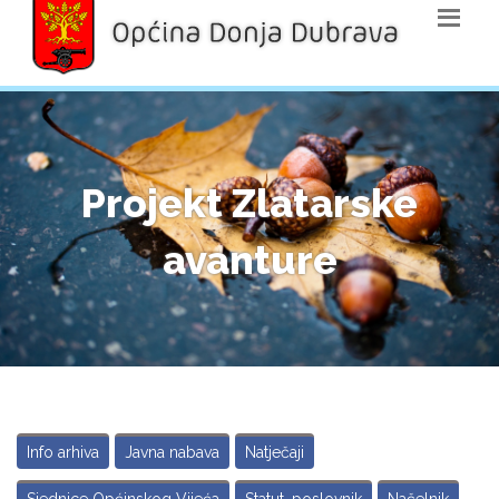
Projekt Zlatarske
avanture
Info arhiva
Javna nabava
Natječaji