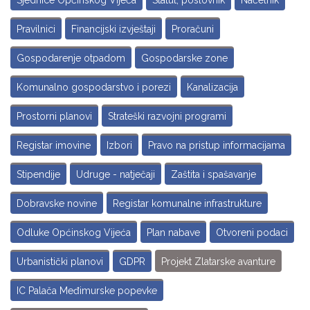
Sjednice Općinskog Vijeća
Statut, poslovnik
Načelnik
Pravilnici
Financijski izvještaji
Proračuni
Gospodarenje otpadom
Gospodarske zone
Komunalno gospodarstvo i porezi
Kanalizacija
Prostorni planovi
Strateški razvojni programi
Registar imovine
Izbori
Pravo na pristup informacijama
Stipendije
Udruge - natječaji
Zaštita i spašavanje
Dobravske novine
Registar komunalne infrastrukture
Odluke Općinskog Vijeća
Plan nabave
Otvoreni podaci
Urbanistički planovi
GDPR
Projekt Zlatarske avanture
IC Palača Međimurske popevke