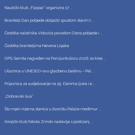
Nautički klub „Fljojsar“ organizira 17 ...
Branitelji Dan pobjede obilježili spustom starim t ...
Čestitka načelnika Vidovića povodom Dana pobjede i ...
Čestitka braniteljima Nevena Lisjaka
OPG Samita nagrađen na Porcijunkulovu 2026 za krea ...
Ulaznica u UNESCO-ovu glazbenu baštinu – Pal ...
Prijavnica za sudjelovanje na 19. Danima ljuka i e ...
„Dobravski šusi“
Što mjeri mjerna stanica u dvorištu Palače međimur ...
Konjički klub Nikola Zrinski nastavlja s postizanj ...