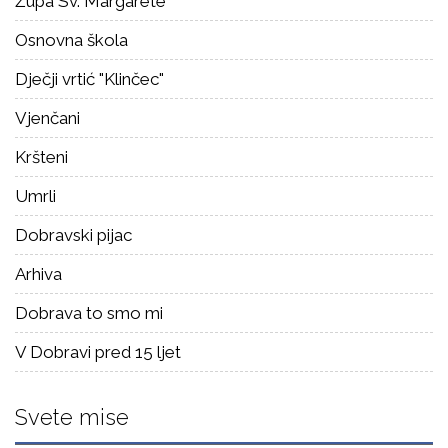
Župa Sv. Margarete
Osnovna škola
Dječji vrtić "Klinčec"
Vjenčani
Kršteni
Umrli
Dobravski pijac
Arhiva
Dobrava to smo mi
V Dobravi pred 15 ljet
Svete mise