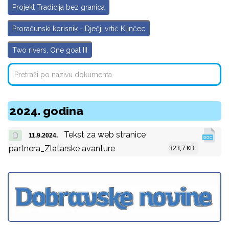
Projekt Tradicija bez granica
Proračunski korisnik - Dječji vrtić Klinčec
Two rivers, One goal III
2024. godina
Tekst za web stranice
11.9.2024.
323,7 KB
partnera_Zlatarske avanture