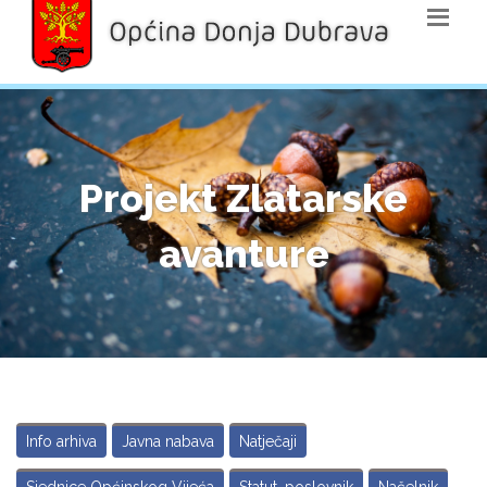
Projekt Zlatarske
avanture
Info arhiva
Javna nabava
Natječaji