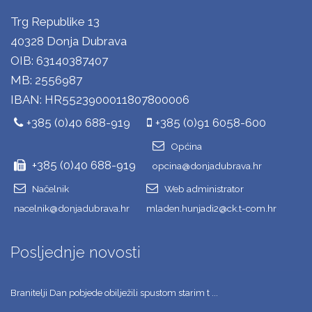
Trg Republike 13
40328 Donja Dubrava
OIB: 63140387407
MB: 2556987
IBAN: HR5523900011807800006
+385 (0)40 688-919
+385 (0)91 6058-600
Općina
+385 (0)40 688-919
opcina@donjadubrava.hr
Načelnik
Web administrator
nacelnik@donjadubrava.hr
mladen.hunjadi2@ck.t-com.hr
Posljednje novosti
Branitelji Dan pobjede obilježili spustom starim t ...