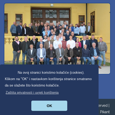
Na ovoj stranici koristimo kolačiće (cookies).
Svi dobravski košarkaši
Klikom na "OK" i nastavkom korištenja stranice smatramo
da se slažete što koristimo kolačiće.
Zaštita privatnosti i uvjeti korištenja
Copyright ©2026. Općina Donja Dubrava All Rights Reserved |
OK
Zaštita privatnosti
|
Digitalna pristupačnost
| Izrada:
Pikant