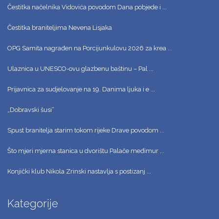
Čestitka načelnika Vidovića povodom Dana pobjede i ...
Čestitka braniteljima Nevena Lisjaka
OPG Samita nagrađen na Porcijunkulovu 2026 za krea ...
Ulaznica u UNESCO-ovu glazbenu baštinu – Pal ...
Prijavnica za sudjelovanje na 19. Danima ljuka i e ...
„Dobravski šusi“
Spust branitelja starim tokom rijeke Drave povodom ...
Što mjeri mjerna stanica u dvorištu Palače međimur ...
Konjički klub Nikola Zrinski nastavlja s postizanj ...
Kategorije