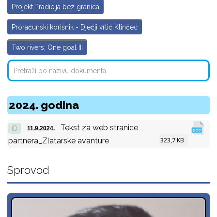
Projekt Tradicija bez granica
Proračunski korisnik - Dječji vrtić Klinčec
Two rivers, One goal III
2024. godina
Tekst za web stranice
11.9.2024.
323,7 KB
partnera_Zlatarske avanture
Sprovod