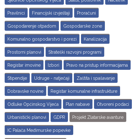
Sjednice Općinskog Vijeća
Statut, poslovnik
Načelnik
Pravilnici
Financijski izvještaji
Proračuni
Gospodarenje otpadom
Gospodarske zone
Komunalno gospodarstvo i porezi
Kanalizacija
Prostorni planovi
Strateški razvojni programi
Registar imovine
Izbori
Pravo na pristup informacijama
Stipendije
Udruge - natječaji
Zaštita i spašavanje
Dobravske novine
Registar komunalne infrastrukture
Odluke Općinskog Vijeća
Plan nabave
Otvoreni podaci
Urbanistički planovi
GDPR
Projekt Zlatarske avanture
IC Palača Međimurske popevke