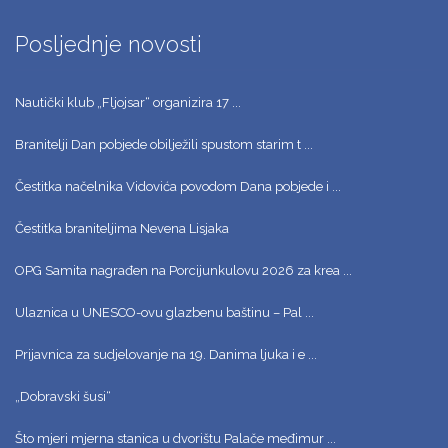
Posljednje novosti
Nautički klub „Fljojsar“ organizira 17 ...
Branitelji Dan pobjede obilježili spustom starim t ...
Čestitka načelnika Vidovića povodom Dana pobjede i ...
Čestitka braniteljima Nevena Lisjaka
OPG Samita nagrađen na Porcijunkulovu 2026 za krea ...
Ulaznica u UNESCO-ovu glazbenu baštinu – Pal ...
Prijavnica za sudjelovanje na 19. Danima ljuka i e ...
„Dobravski šusi“
Što mjeri mjerna stanica u dvorištu Palače međimur ...