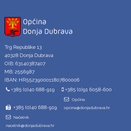
Trg Republike 13
40328 Donja Dubrava
OIB: 63140387407
MB: 2556987
IBAN: HR5523900011807800006
+385 (0)40 688-919
+385 (0)91 6058-600
Općina
+385 (0)40 688-919
opcina@donjadubrava.hr
Načelnik
nacelnik@donjadubrava.hr