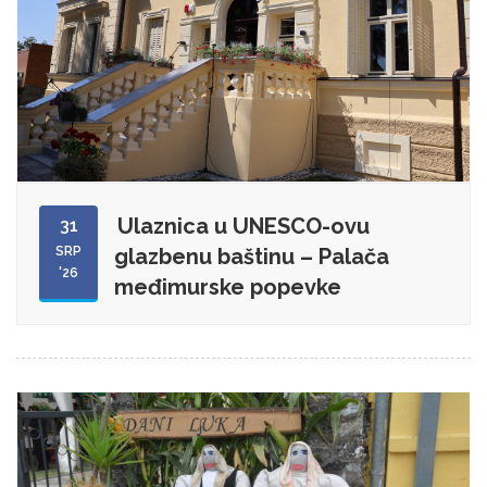
Ulaznica u UNESCO-ovu
31
SRP
glazbenu baštinu – Palača
'26
međimurske popevke