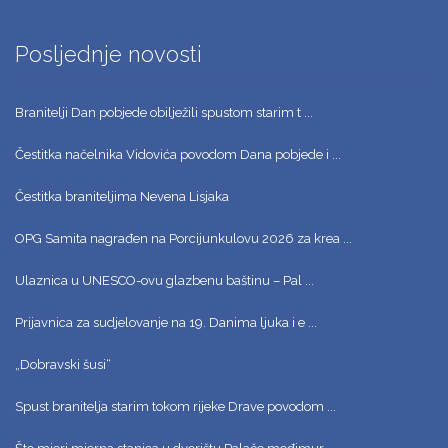
Posljednje novosti
Branitelji Dan pobjede obilježili spustom starim t ...
Čestitka načelnika Vidovića povodom Dana pobjede i ...
Čestitka braniteljima Nevena Lisjaka
OPG Samita nagrađen na Porcijunkulovu 2026 za krea ...
Ulaznica u UNESCO-ovu glazbenu baštinu – Pal ...
Prijavnica za sudjelovanje na 19. Danima ljuka i e ...
„Dobravski šusi“
Spust branitelja starim tokom rijeke Drave povodom ...