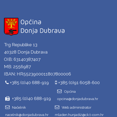
Trg Republike 13
40328 Donja Dubrava
OIB: 63140387407
MB: 2556987
IBAN: HR5523900011807800006
+385 (0)40 688-919
+385 (0)91 6058-600
Općina
+385 (0)40 688-919
opcina@donjadubrava.hr
Načelnik
Web administrator
nacelnik@donjadubrava.hr
mladen.hunjadi2@ck.t-com.hr