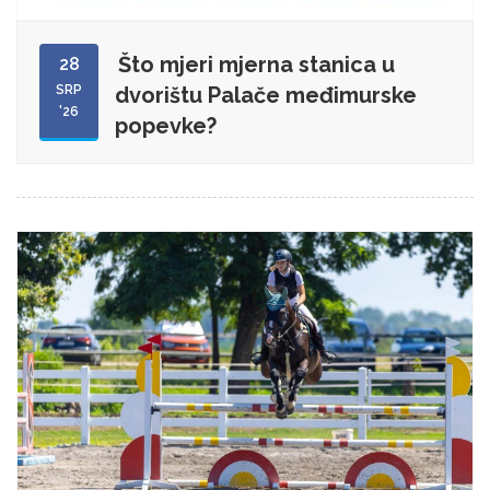
Što mjeri mjerna stanica u
28
SRP
dvorištu Palače međimurske
'26
popevke?