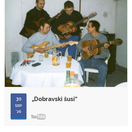
„Dobravski šusi“
30
SRP
'26