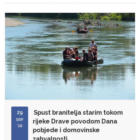
Spust branitelja starim tokom
29
SRP
rijeke Drave povodom Dana
'26
pobjede i domovinske
zahvalnosti