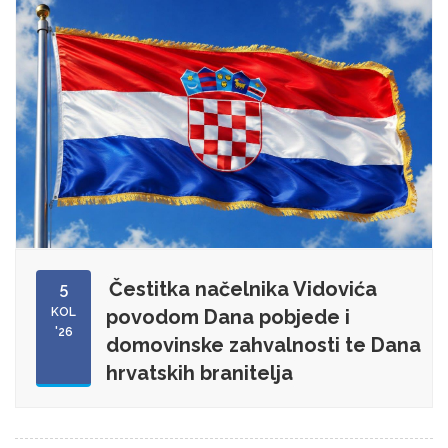
Čestitka načelnika Vidovića
5
KOL
povodom Dana pobjede i
'26
domovinske zahvalnosti te Dana
hrvatskih branitelja