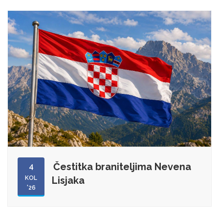
Čestitka braniteljima Nevena
4
KOL
Lisjaka
'26