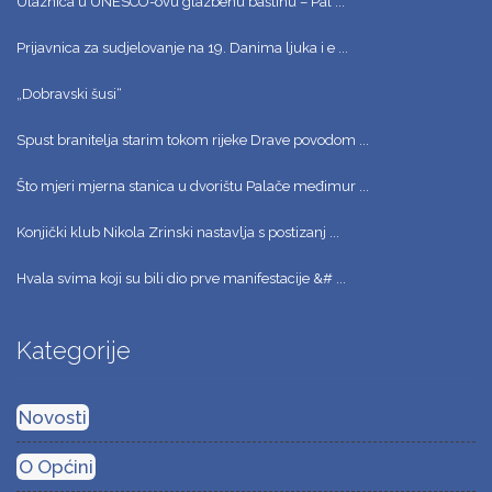
Ulaznica u UNESCO-ovu glazbenu baštinu – Pal ...
Prijavnica za sudjelovanje na 19. Danima ljuka i e ...
„Dobravski šusi“
Spust branitelja starim tokom rijeke Drave povodom ...
Što mjeri mjerna stanica u dvorištu Palače međimur ...
Konjički klub Nikola Zrinski nastavlja s postizanj ...
Hvala svima koji su bili dio prve manifestacije &# ...
Kategorije
Novosti
O Općini