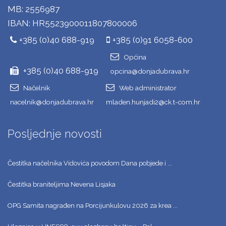
MB: 2556987
IBAN: HR5523900011807800006
+385 (0)40 688-919
+385 (0)91 6058-600
Općina
+385 (0)40 688-919
opcina@donjadubrava.hr
Načelnik
Web administrator
nacelnik@donjadubrava.hr
mladen.hunjadi2@ck.t-com.hr
Posljednje novosti
Čestitka načelnika Vidovića povodom Dana pobjede i ...
Čestitka braniteljima Nevena Lisjaka
OPG Samita nagrađen na Porcijunkulovu 2026 za krea ...