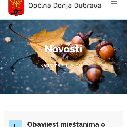
Novosti
Naslovna
Novosti
Obavijest mještanima o
9