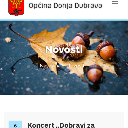
Novosti
Naslovna
Novosti
Koncert „Dobravi za
6