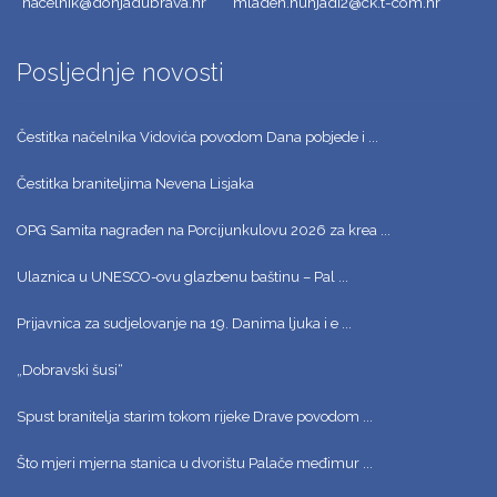
nacelnik@donjadubrava.hr
mladen.hunjadi2@ck.t-com.hr
Posljednje novosti
Čestitka načelnika Vidovića povodom Dana pobjede i ...
Čestitka braniteljima Nevena Lisjaka
OPG Samita nagrađen na Porcijunkulovu 2026 za krea ...
Ulaznica u UNESCO-ovu glazbenu baštinu – Pal ...
Prijavnica za sudjelovanje na 19. Danima ljuka i e ...
„Dobravski šusi“
Spust branitelja starim tokom rijeke Drave povodom ...
Što mjeri mjerna stanica u dvorištu Palače međimur ...