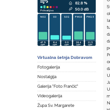
S
o
I
t
d
d
p
P
Virtualna šetnja Dobravom
o
Fotogalerija
d
U
Nostalgija
J
Galerija "Foto Frančić"
U
Videogalerija
m
N
Župa Sv. Margarete
i