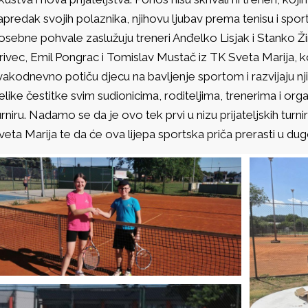
apredak svojih polaznika, njihovu ljubav prema tenisu i sport
osebne pohvale zaslužuju treneri Anđelko Lisjak i Stanko Ž
rivec, Emil Pongrac i Tomislav Mustač iz TK Sveta Marija, 
vakodnevno potiču djecu na bavljenje sportom i razvijaju nji
elike čestitke svim sudionicima, roditeljima, trenerima i o
urniru. Nadamo se da je ovo tek prvi u nizu prijateljskih tu
veta Marija te da će ova lijepa sportska priča prerasti u dugo