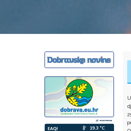
U
d
2
p
O