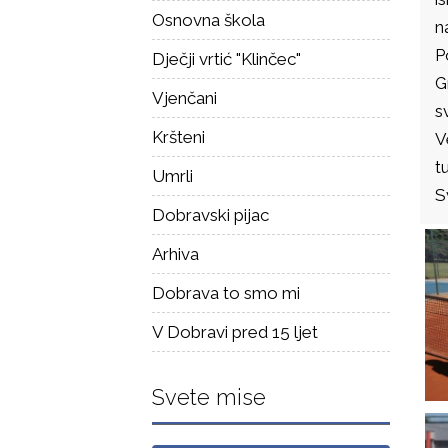
Osnovna škola
n
P
Dječji vrtić "Klinčec"
G
Vjenčani
s
Kršteni
V
t
Umrli
S
Dobravski pijac
Arhiva
Dobrava to smo mi
V Dobravi pred 15 ljet
Svete mise