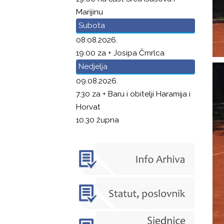
Marijinu
Subota
08.08.2026.
19.00 za + Josipa Čmrlca
Nedjelja
09.08.2026.
7.30 za + Baru i obitelji Haramija i
Horvat
10.30 župna