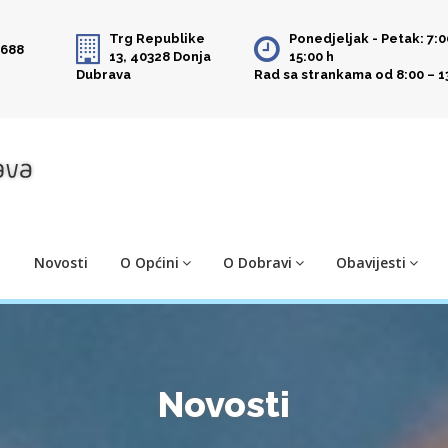
Trg Republike
Ponedjeljak - Petak: 7:0
 688
13, 40328 Donja
15:00 h
Dubrava
Rad sa strankama od 8:00 – 1
Novosti
O Općini
O Dobravi
Obavijesti
Novosti