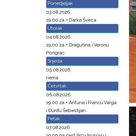
Ponedjeljak
03.08.2026.
19.00 za + Darka Šveca
Utorak
04.08.2026.
19.00 za + Dragutina i Veronu
Pongrac
Srijeda
05.08.2026.
nema
Četvrtak
06.08.2026.
19.00 za + Antuna i Francu Varga
i Đurđu Šebestijan
Petak
07.08.2026.
19.00 na čast Srcu Isusovu i