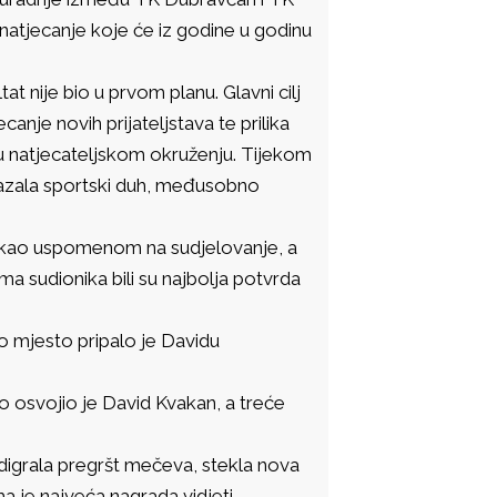
 natjecanje koje će iz godine u godinu
tat nije bio u prvom planu. Glavni cilj
canje novih prijateljstava te prilika
a u natjecateljskom okruženju. Tijekom
okazala sportski duh, međusobno
 kao uspomenom na sudjelovanje, a
ima sudionika bili su najbolja potvrda
o mjesto pripalo je Davidu
to osvojio je David Kvakan, a treće
odigrala pregršt mečeva, stekla nova
ima je najveća nagrada vidjeti