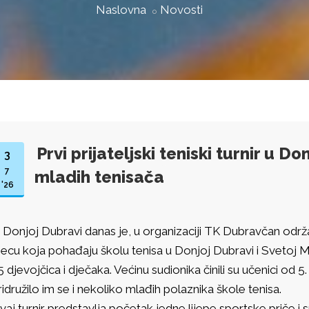
Naslovna
Novosti
Prvi prijateljski teniski turnir u D
3
7
mladih tenisača
'26
 Donjoj Dubravi danas je, u organizaciji TK Dubravčan održan p
jecu koja pohađaju školu tenisa u Donjoj Dubravi i Svetoj Ma
5 djevojčica i dječaka. Većinu sudionika činili su učenici od 
ridružilo im se i nekoliko mlađih polaznika škole tenisa.
vaj turnir predstavlja početak jedne lijepe sportske priče 