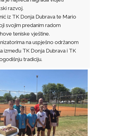
ski razvoj.
inić iz TK Donja Dubrava te Mario
koji svojim predanim radom
hove teniske vještine.
rganizatorima na uspješno održanom
rnira između TK Donja Dubrava i TK
godišnju tradiciju.