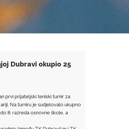
onjoj Dubravi okupio 25
rvi prijateljski teniski turnir za
riji. Na turniru je sudjelovalo ukupno
5. do 8. razreda osnovne škole, a
i suradnje između TK Dubravčan i TK