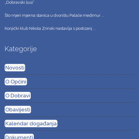
„Dobravski šusi“
Što mjeri mjerna stanica u dvorištu Palače međimur ...
Konjički klub Nikola Zrinski nastavlja s postizanj ...
Kategorije
Novosti
O Općini
O Dobravi
Obavijesti
Kalendar događanja
Dokumenti