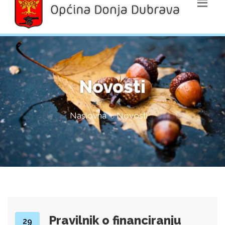
Novosti
Naslovna
Novosti
Pravilnik o financiranju
29