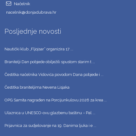
Načelnik
nacelnik@donjadubrava.hr
Posljednje novosti
Nautički klub „Fljojsar“ organizira 17 ...
Branitelji Dan pobjede obilježili spustom starim t ...
Čestitka načelnika Vidovića povodom Dana pobjede i ...
Čestitka braniteljima Nevena Lisjaka
OPG Samita nagrađen na Porcijunkulovu 2026 za krea ...
Ulaznica u UNESCO-ovu glazbenu baštinu – Pal ...
Prijavnica za sudjelovanje na 19. Danima ljuka i e ...