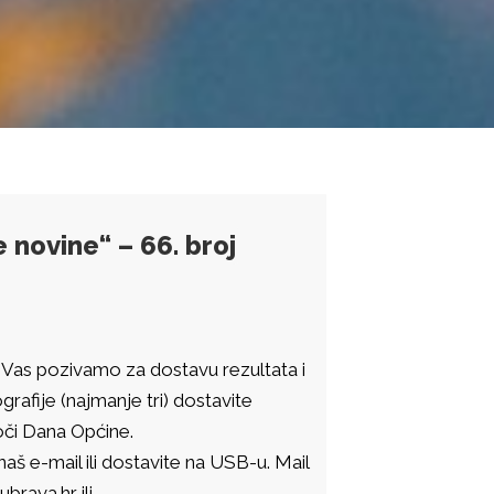
novine“ – 66. broj
 Vas pozivamo za dostavu rezultata i
grafije (najmanje tri) dostavite
oči Dana Općine.
š e-mail ili dostavite na USB-u. Mail
rava.hr ili