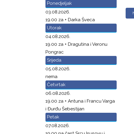
Ponedjeljak
03.08.2026.
19.00 za + Darka Šveca
Utorak
04.08.2026.
19.00 za + Dragutina i Veronu
Pongrac
Srijeda
05.08.2026.
nema
Četvrtak
06.08.2026.
19.00 za + Antuna i Francu Varga
i Đurđu Šebestijan
Petak
07.08.2026.
19.00 na čast Srcu Isusovu i