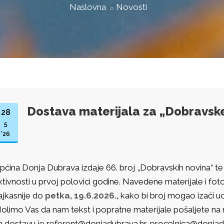
Naslovna
Novosti
Dostava materijala za „Dobravske 
28
5
'26
pćina Donja Dubrava izdaje 66. broj „Dobravskih novina“ te
ktivnosti u prvoj polovici godine. Navedene materijale i foto
ajkasnije do
petka, 19.6.2026.,
kako bi broj mogao izaći u
olimo Vas da nam tekst i popratne materijale pošaljete na na
a dostavu je referent@donjadubrava.hr, procelnica@donjadub