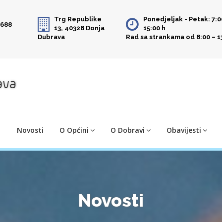
Trg Republike
Ponedjeljak - Petak: 7:0
 688
13, 40328 Donja
15:00 h
Dubrava
Rad sa strankama od 8:00 – 1
Novosti
O Općini
O Dobravi
Obavijesti
Novosti