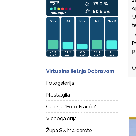
o
U
t
T
p
p
O
Virtualna šetnja Dobravom
Fotogalerija
Nostalgija
Galerija "Foto Frančić"
Videogalerija
Župa Sv. Margarete