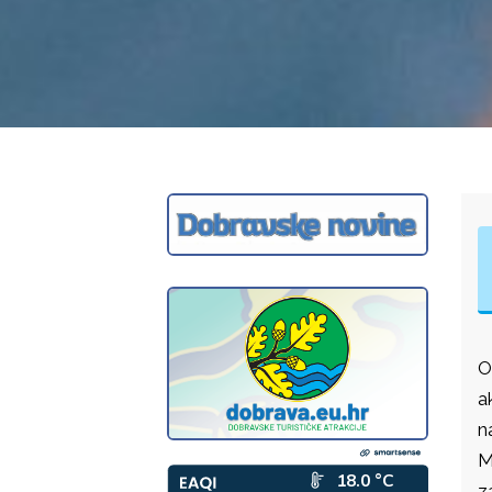
O
a
n
M
z