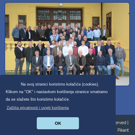
Na ovoj stranici koristimo kolačiće (cookies).
Svi dobravski košarkaši
Klikom na "OK" i nastavkom korištenja stranice smatramo
da se slažete što koristimo kolačiće.
Zaštita privatnosti i uvjeti korištenja
Copyright ©2026. Općina Donja Dubrava All Rights Reserved |
OK
Zaštita privatnosti
|
Digitalna pristupačnost
| Izrada:
Pikant