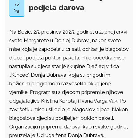
12
podjela darova
'25
Na Božić, 25. prosinca 2025. godine, u župnoj crkvi
svete Margarete u Donjoj Dubravi, nakon svete
mise koja je započela u 11 sati, održan je blagoslov
djece i podjela poklon paketa. Prije početka mise
nastupila su djeca starije skupine Dječjeg vrtića
„Klinčec“ Donja Dubrava, koja su prigodnim
božićnim programom razveselila okupljene
vjernike. Program su s djecom pripremile njihove
odgajateljice Kristina Korotaj i Ivana Varga Vuk. Po
završetku mise uslijedio je blagoslov djece. Nakon
blagoslova djeci su podijeljeni poklon paketi.
Organizaciju i pripremu darova, kao i svake godine,
preuzela je Udruga žena Donja Dubrava.