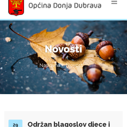
Novosti
Naslovna
Novosti
Održan blagoslov djece i
29