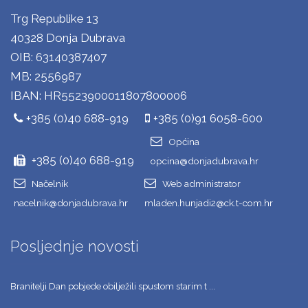
Trg Republike 13
40328 Donja Dubrava
OIB: 63140387407
MB: 2556987
IBAN: HR5523900011807800006
+385 (0)40 688-919
+385 (0)91 6058-600
Općina
+385 (0)40 688-919
opcina@donjadubrava.hr
Načelnik
Web administrator
nacelnik@donjadubrava.hr
mladen.hunjadi2@ck.t-com.hr
Posljednje novosti
Branitelji Dan pobjede obilježili spustom starim t ...