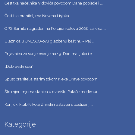
Čestitka načelnika Vidovića povodom Dana pobjede i ...
Čestitka braniteljima Nevena Lisjaka
OPG Samita nagrađen na Porcijunkulovu 2026 za krea ...
Ulaznica u UNESCO-ovu glazbenu baštinu – Pal ...
Prijavnica za sudjelovanje na 19. Danima ljuka i e ...
„Dobravski šusi“
Spust branitelja starim tokom rijeke Drave povodom ...
Što mjeri mjerna stanica u dvorištu Palače međimur ...
Konjički klub Nikola Zrinski nastavlja s postizanj ...
Kategorije