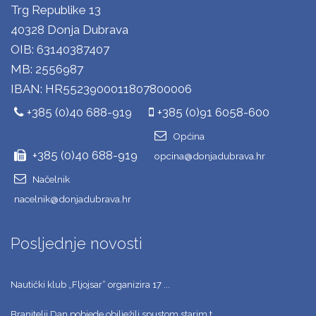
Trg Republike 13
40328 Donja Dubrava
OIB: 63140387407
MB: 2556987
IBAN: HR5523900011807800006
+385 (0)40 688-919
+385 (0)91 6058-600
Općina
+385 (0)40 688-919
opcina@donjadubrava.hr
Načelnik
nacelnik@donjadubrava.hr
Posljednje novosti
Nautički klub „Fljojsar“ organizira 17 ...
Branitelji Dan pobjede obilježili spustom starim t ...