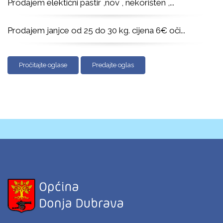
Prodajem elektični pastir ,nov , nekorišten ,
...
Prodajem janjce od 25 do 30 kg. cijena 6€ oči
...
Pročitajte oglase
Predajte oglas