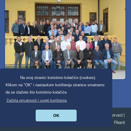
Na ovoj stranici koristimo kolačiće (cookies).
Svi dobravski košarkaši
Klikom na "OK" i nastavkom korištenja stranice smatramo
da se slažete što koristimo kolačiće.
Zaštita privatnosti i uvjeti korištenja
Copyright ©2026. Općina Donja Dubrava All Rights Reserved |
OK
Zaštita privatnosti
|
Digitalna pristupačnost
| Izrada:
Pikant