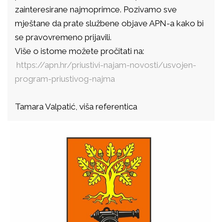
zainteresirane najmoprimce. Pozivamo sve
mještane da prate službene objave APN-a kako bi
se pravovremeno prijavili.
Više o istome možete pročitati na:
https://apn.hr/priustivi-najam-novosti/usvojen-
program-priustivog-najma
Tamara Valpatić, viša referentica