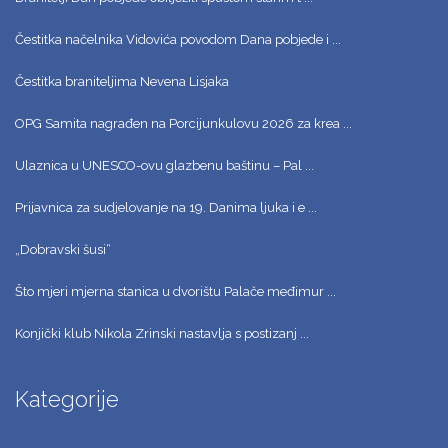
Čestitka načelnika Vidovića povodom Dana pobjede i ...
Čestitka braniteljima Nevena Lisjaka
OPG Samita nagrađen na Porcijunkulovu 2026 za krea ...
Ulaznica u UNESCO-ovu glazbenu baštinu – Pal ...
Prijavnica za sudjelovanje na 19. Danima ljuka i e ...
„Dobravski šusi“
Što mjeri mjerna stanica u dvorištu Palače međimur ...
Konjički klub Nikola Zrinski nastavlja s postizanj ...
Kategorije