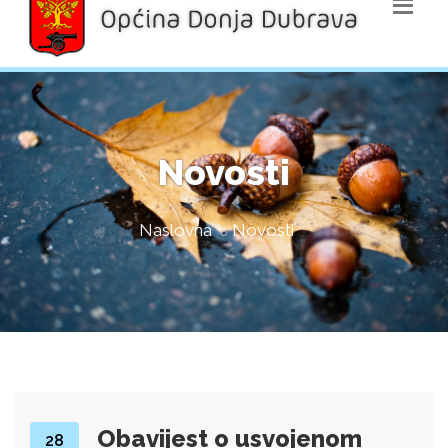
Novosti
Naslovna
Novosti
Obavijest o usvojenom
28