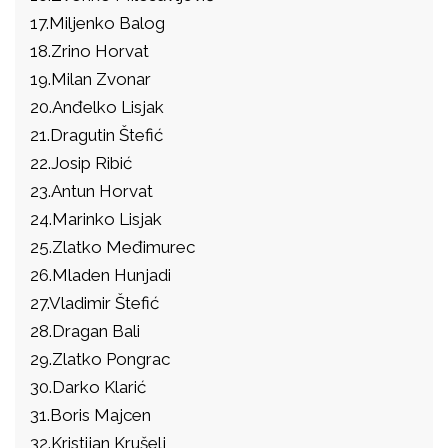
17.Miljenko Balog
18.Zrino Horvat
19.Milan Zvonar
20.Anđelko Lisjak
21.Dragutin Štefić
22.Josip Ribić
23.Antun Horvat
24.Marinko Lisjak
25.Zlatko Međimurec
26.Mladen Hunjadi
27.Vladimir Štefić
28.Dragan Bali
29.Zlatko Pongrac
30.Darko Klarić
31.Boris Majcen
32.Kristijan Krušelj