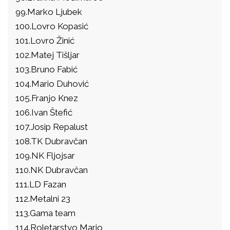
99.Marko Ljubek
100.Lovro Kopasić
101.Lovro Žinić
102.Matej Tišljar
103.Bruno Fabić
104.Mario Duhović
105.Franjo Knez
106.Ivan Štefić
107.Josip Repalust
108.TK Dubravčan
109.NK Fljojsar
110.NK Dubravčan
111.LD Fazan
112.Metalni 23
113.Gama team
114.Roletarstvo Mario