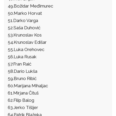
49.Božidar Međimurec
50.Marko Horvat
51.Darko Varga
52.Saša Duhović
53.Krunoslav Kos
54.Krunoslav Edišar
55.Luka Orehovec
56.Luka Rusak
57.Fran Raić
58.Dario Lukša
59.Bruno Ribić
60.Marijana Mihaljac
61.Mirjana Čituš
62.Filip Balog
63.Jerko Tišljer
64.Patrik Blažeka