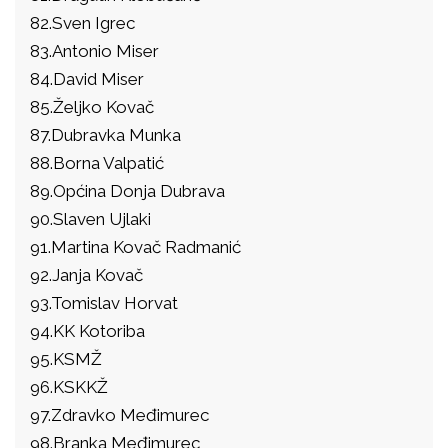
82.Sven Igrec
83.Antonio Miser
84.David Miser
85.Željko Kovač
87.Dubravka Munka
88.Borna Valpatić
89.Općina Donja Dubrava
90.Slaven Ujlaki
91.Martina Kovač Radmanić
92.Janja Kovač
93.Tomislav Horvat
94.KK Kotoriba
95.KSMŽ
96.KSKKŽ
97.Zdravko Međimurec
98.Branka Međimurec