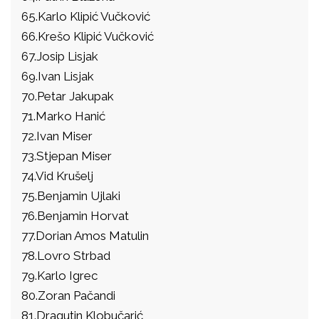
65.Karlo Klipić Vučković
66.Krešo Klipić Vučković
67.Josip Lisjak
69.Ivan Lisjak
70.Petar Jakupak
71.Marko Hanić
72.Ivan Miser
73.Stjepan Miser
74.Vid Krušelj
75.Benjamin Ujlaki
76.Benjamin Horvat
77.Dorian Amos Matulin
78.Lovro Strbad
79.Karlo Igrec
80.Zoran Pačandi
81.Dragutin Klobučarić