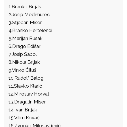
1.Branko Brljak
2.Josip Međimurec
3.Stjepan Miser
4.Branko Hertelendi
5.Marijan Rusak
6.Drago Edišar
7.Josip Sabol
8.Nikola Brljak
9.Vinko Čituš
10.Rudolf Balog
11.Slavko Klarić
12.Miroslav Horvat
13.Dragutin Miser
14.Ivan Brljak
15.Vilim Kovač
16.Zvonko Milosavljević