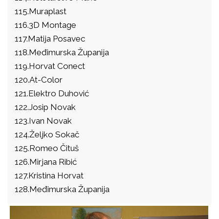
115.Muraplast
116.3D Montage
117.Matija Posavec
118.Međimurska Županija
119.Horvat Conect
120.At-Color
121.Elektro Duhović
122.Josip Novak
123.Ivan Novak
124.Željko Sokač
125.Romeo Čituš
126.Mirjana Ribić
127.Kristina Horvat
128.Međimurska Županija