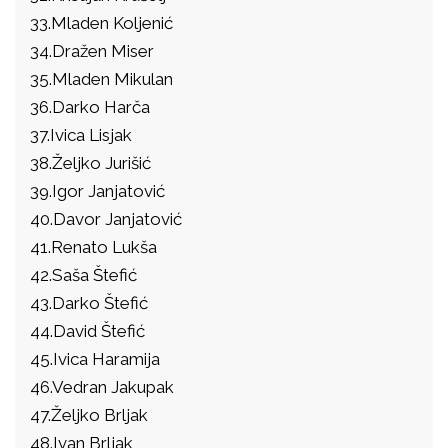
33.Mladen Koljenić
34.Dražen Miser
35.Mladen Mikulan
36.Darko Harča
37.Ivica Lisjak
38.Željko Jurišić
39.Igor Janjatović
40.Davor Janjatović
41.Renato Lukša
42.Saša Štefić
43.Darko Štefić
44.David Štefić
45.Ivica Haramija
46.Vedran Jakupak
47.Željko Brljak
48.Ivan Brljak