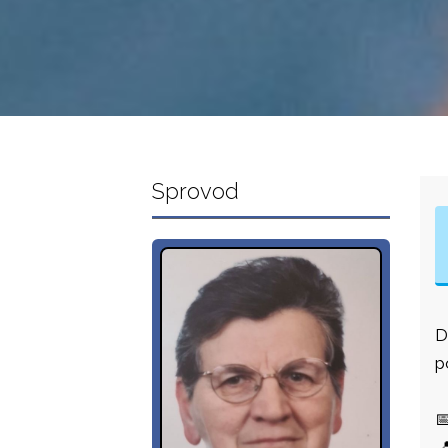
Sprovod
Dr
p

