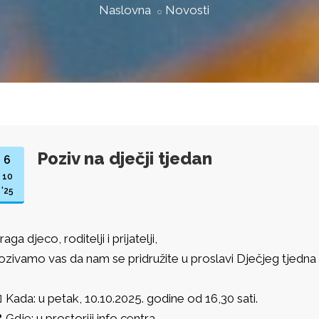
Naslovna
Novosti
Poziv na dječji tjedan
6
10
'25
aga djeco, roditelji i prijatelji,
ozivamo vas da nam se pridružite u proslavi Dječjeg tjedna p
 Kada: u petak, 10.10.2025. godine od 16,30 sati.
 Gdje: u prostoriji info centra