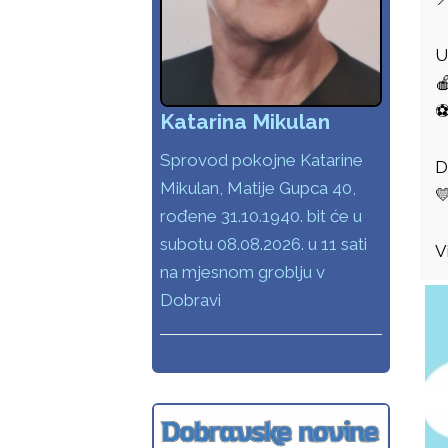
U

⚽
Katarina Mikulan
Sprovod pokojne Katarine
D
Mikulan, Matije Gupca 40,

rođene 31.10.1940. bit će u
subotu 08.08.2026. u 11 sati
V
na mjesnom groblju v
Dobravi