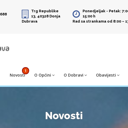
Trg Republike
Ponedjeljak - Petak: 7:0
 688
13, 40328 Donja
15:00 h
Dubrava
Rad sa strankama od 8:00 – 1
1
Novosti
O Općini
O Dobravi
Obavijesti
Novosti