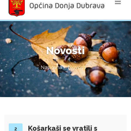
Novosti
Naslovna
Novosti
Košarkaši se vratili s
2