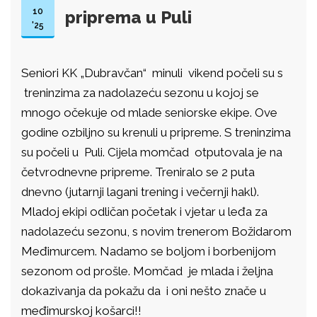
10
priprema u Puli
'25
Seniori KK „Dubravčan“ minuli vikend počeli su s
treninzima za nadolazeću sezonu u kojoj se
mnogo očekuje od mlade seniorske ekipe. Ove
godine ozbiljno su krenuli u pripreme. S treninzima
su počeli u Puli. Cijela momčad otputovala je na
četvrodnevne pripreme. Treniralo se 2 puta
dnevno (jutarnji lagani trening i večernji hakl).
Mladoj ekipi odličan početak i vjetar u leđa za
nadolazeću sezonu, s novim trenerom Božidarom
Međimurcem. Nadamo se boljom i borbenijom
sezonom od prošle. Momčad je mlada i željna
dokazivanja da pokažu da i oni nešto znače u
međimurskoj košarci!!