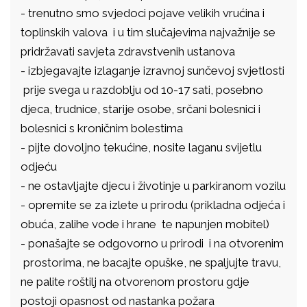
- trenutno smo svjedoci pojave velikih vrućina i
toplinskih valova i u tim slučajevima najvažnije se
pridržavati savjeta zdravstvenih ustanova
- izbjegavajte izlaganje izravnoj sunčevoj svjetlosti
prije svega u razdoblju od 10-17 sati, posebno
djeca, trudnice, starije osobe, srčani bolesnici i
bolesnici s kroničnim bolestima
- pijte dovoljno tekućine, nosite laganu svijetlu
odjeću
- ne ostavljajte djecu i životinje u parkiranom vozilu
- opremite se za izlete u prirodu (prikladna odjeća i
obuća, zalihe vode i hrane te napunjen mobitel)
- ponašajte se odgovorno u prirodi i na otvorenim
prostorima, ne bacajte opuške, ne spaljujte travu,
ne palite roštilj na otvorenom prostoru gdje
postoji opasnost od nastanka požara