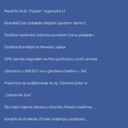
Nautički klub „Fljojsar“ organizira 17 ...
Branitelji Dan pobjede obilježili spustom starim t ...
Čestitka načelnika Vidovića povodom Dana pobjede i ...
Čestitka braniteljima Nevena Lisjaka
OPG Samita nagrađen na Porcijunkulovu 2026 za krea ...
Ulaznica u UNESCO-ovu glazbenu baštinu – Pal ...
Prijavnica za sudjelovanje na 19. Danima ljuka i e ...
„Dobravski šusi“
Što mjeri mjerna stanica u dvorištu Palače međimur ...
Konjički klub Nikola Zrinski nastavlja s postizanj ...