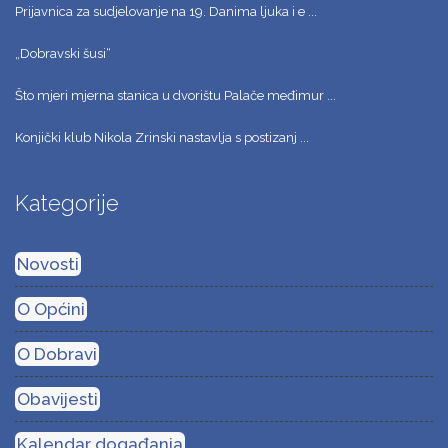
Prijavnica za sudjelovanje na 19. Danima ljuka i e ...
„Dobravski šusi“
Što mjeri mjerna stanica u dvorištu Palače međimur ...
Konjički klub Nikola Zrinski nastavlja s postizanj ...
Kategorije
Novosti
O Općini
O Dobravi
Obavijesti
Kalendar događanja