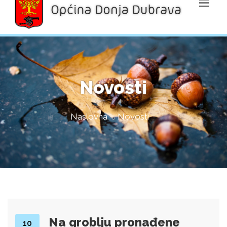
Novosti
Naslovna
Novosti
Na groblju pronađene
10