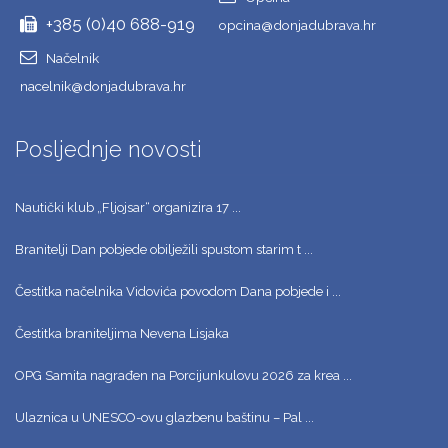
+385 (0)40 688-919
opcina@donjadubrava.hr
Načelnik
nacelnik@donjadubrava.hr
Posljednje novosti
Nautički klub „Fljojsar“ organizira 17 ...
Branitelji Dan pobjede obilježili spustom starim t ...
Čestitka načelnika Vidovića povodom Dana pobjede i ...
Čestitka braniteljima Nevena Lisjaka
OPG Samita nagrađen na Porcijunkulovu 2026 za krea ...
Ulaznica u UNESCO-ovu glazbenu baštinu – Pal ...