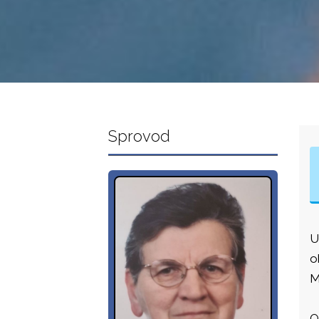
Sprovod
U
o
M