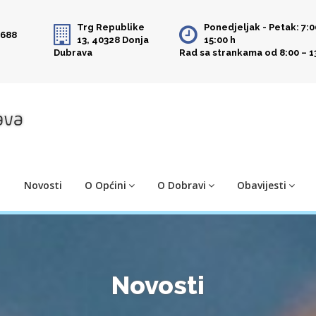
Trg Republike
Ponedjeljak - Petak: 7:0
 688
13, 40328 Donja
15:00 h
Dubrava
Rad sa strankama od 8:00 – 1
Novosti
O Općini
O Dobravi
Obavijesti
Novosti