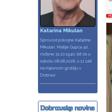
Katarina Mikulan
Sprovod pokojne Katarine
Mikulan, Matije Gupca 40,
rođene 31.10.1940. bit će u
subotu 08.08.2026. u 11 sati
na mjesnom groblju v
Dobravi