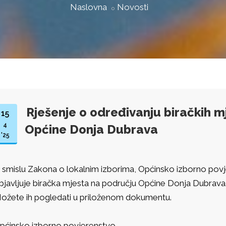
Naslovna
Novosti
Rješenje o određivanju biračkih m
15
4
Općine Donja Dubrava
'25
 smislu Zakona o lokalnim izborima, Općinsko izborno po
bjavljuje biračka mjesta na području Općine Donja Dubrava
ožete ih pogledati u priloženom dokumentu.
Općinsko izborno povjerens