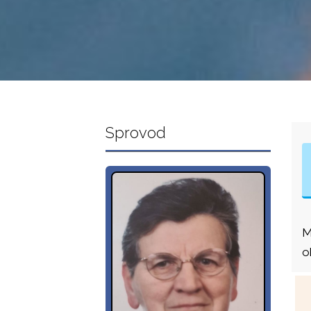
Sprovod
M
o