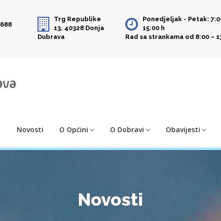
Trg Republike
Ponedjeljak - Petak: 7:0
 688
13, 40328 Donja
15:00 h
Dubrava
Rad sa strankama od 8:00 – 1
Novosti
O Općini
O Dobravi
Obavijesti
Novosti