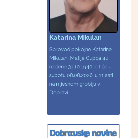
Katarina Mikulan
Sprovod pokojne Katarine
Mikulan, Matije Gupca 40,
rođene 31.10.1940. bit će u
subotu 08.08.2026. u 11 sati
na mjesnom groblju v
Dobravi