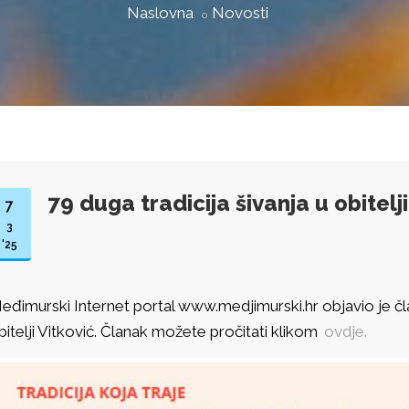
Naslovna
Novosti
79 duga tradicija šivanja u obitelji
7
3
'25
eđimurski Internet portal www.medjimurski.hr objavio je član
bitelji Vitković. Članak možete pročitati klikom
ovdje.