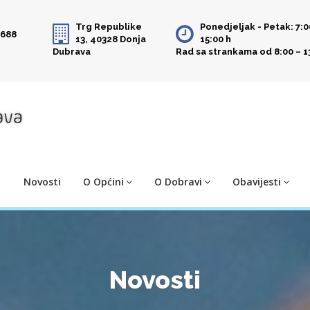
Trg Republike
Ponedjeljak - Petak: 7:0
 688
13, 40328 Donja
15:00 h
Dubrava
Rad sa strankama od 8:00 – 1
Novosti
O Općini
O Dobravi
Obavijesti
Novosti