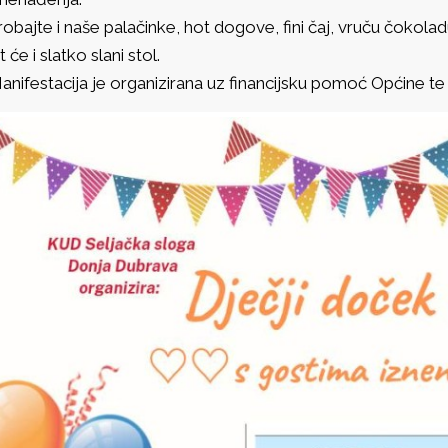
robajte i naše palačinke, hot dogove, fini čaj, vruču čokolad
t će i slatko slani stol.
anifestacija je organizirana uz financijsku pomoć Općine t