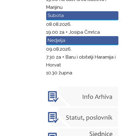
Marijinu
Subota
08.08.2026.
19.00 za + Josipa Čmrlca
Nedjelja
09.08.2026.
7.30 za + Baru i obitelji Haramija i
Horvat
10.30 župna