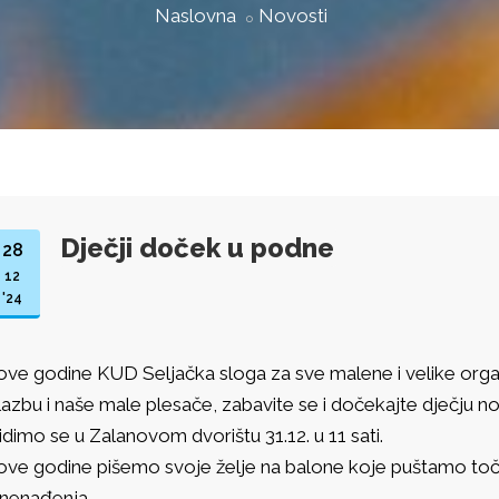
Naslovna
Novosti
Dječji doček u podne
28
12
'24
 ove godine KUD Seljačka sloga za sve malene i velike org
lazbu i naše male plesače, zabavite se i dočekajte dječju n
idimo se u Zalanovom dvorištu 31.12. u 11 sati.
 ove godine pišemo svoje želje na balone koje puštamo točn
znenađenja.