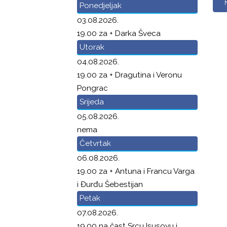
Ponedjeljak
03.08.2026.
19.00 za + Darka Šveca
Utorak
04.08.2026.
19.00 za + Dragutina i Veronu
Pongrac
Srijeda
05.08.2026.
nema
Četvrtak
06.08.2026.
19.00 za + Antuna i Francu Varga
i Đurđu Šebestijan
Petak
07.08.2026.
19.00 na čast Srcu Isusovu i