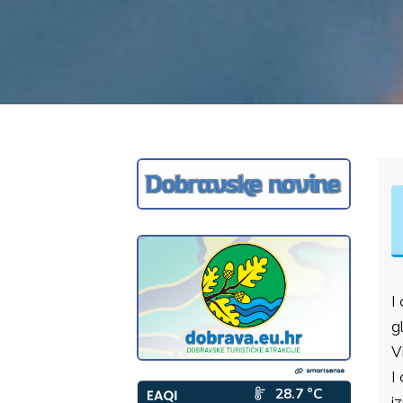
I
g
V
I
i