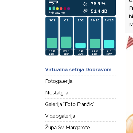
P
bi
M
Virtualna šetnja Dobravom
Fotogalerija
Nostalgija
Galerija "Foto Frančić"
Videogalerija
Župa Sv. Margarete