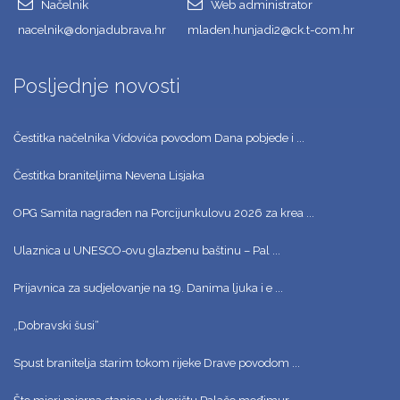
Načelnik
Web administrator
nacelnik@donjadubrava.hr
mladen.hunjadi2@ck.t-com.hr
Posljednje novosti
Čestitka načelnika Vidovića povodom Dana pobjede i ...
Čestitka braniteljima Nevena Lisjaka
OPG Samita nagrađen na Porcijunkulovu 2026 za krea ...
Ulaznica u UNESCO-ovu glazbenu baštinu – Pal ...
Prijavnica za sudjelovanje na 19. Danima ljuka i e ...
„Dobravski šusi“
Spust branitelja starim tokom rijeke Drave povodom ...