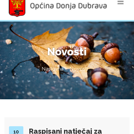
Novosti
Naslovna
Novosti
Raspisani natječaj za
10