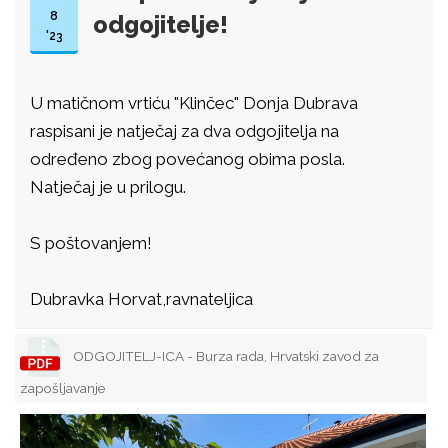
8
odgojitelje!
'23
U matičnom vrtiću "Klinčec" Donja Dubrava
raspisani je natječaj za dva odgojitelja na
određeno zbog povećanog obima posla.
Natječaj je u prilogu.
S poštovanjem!
Dubravka Horvat,ravnateljica
ODGOJITELJ-ICA - Burza rada, Hrvatski zavod za
zapošljavanje