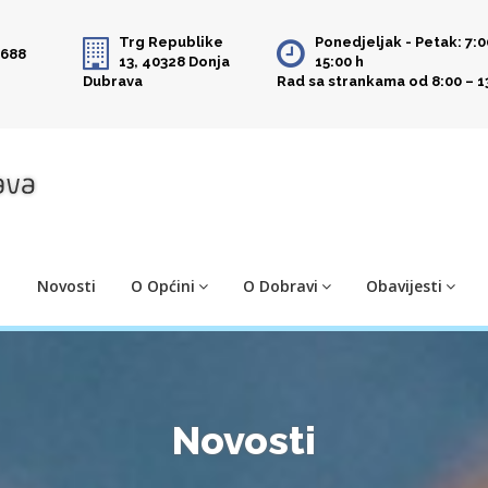
Trg Republike
Ponedjeljak - Petak: 7:0
 688
13, 40328 Donja
15:00 h
Dubrava
Rad sa strankama od 8:00 – 1
Novosti
O Općini
O Dobravi
Obavijesti
Novosti