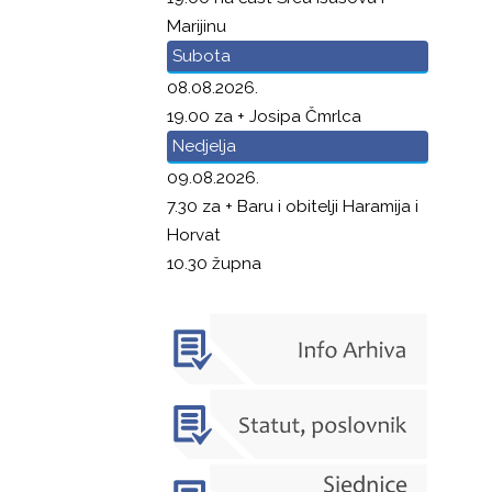
Marijinu
Subota
08.08.2026.
19.00 za + Josipa Čmrlca
Nedjelja
09.08.2026.
7.30 za + Baru i obitelji Haramija i
Horvat
10.30 župna