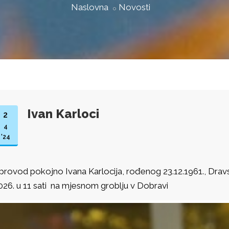
Naslovna
Novosti
Ivan Karloci
2
4
'24
provod pokojno Ivana Karlocija, rođenog 23.12.1961., Dravska 
026. u 11 sati na mjesnom groblju v Dobravi