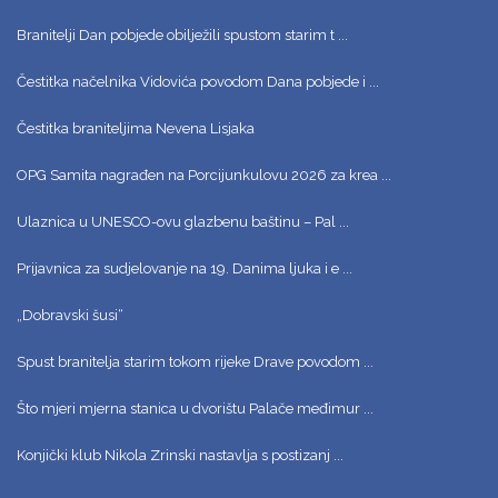
Branitelji Dan pobjede obilježili spustom starim t ...
Čestitka načelnika Vidovića povodom Dana pobjede i ...
Čestitka braniteljima Nevena Lisjaka
OPG Samita nagrađen na Porcijunkulovu 2026 za krea ...
Ulaznica u UNESCO-ovu glazbenu baštinu – Pal ...
Prijavnica za sudjelovanje na 19. Danima ljuka i e ...
„Dobravski šusi“
Spust branitelja starim tokom rijeke Drave povodom ...
Što mjeri mjerna stanica u dvorištu Palače međimur ...
Konjički klub Nikola Zrinski nastavlja s postizanj ...