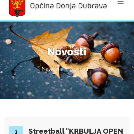
Novosti
Naslovna
Novosti
Streetball "KRBULJA OPEN
3