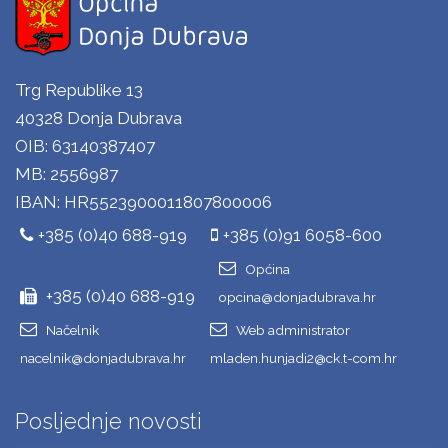
Trg Republike 13
40328 Donja Dubrava
OIB: 63140387407
MB: 2556987
IBAN: HR5523900011807800006
+385 (0)40 688-919
+385 (0)91 6058-600
Općina
+385 (0)40 688-919
opcina@donjadubrava.hr
Načelnik
Web administrator
nacelnik@donjadubrava.hr
mladen.hunjadi2@ck.t-com.hr
Posljednje novosti