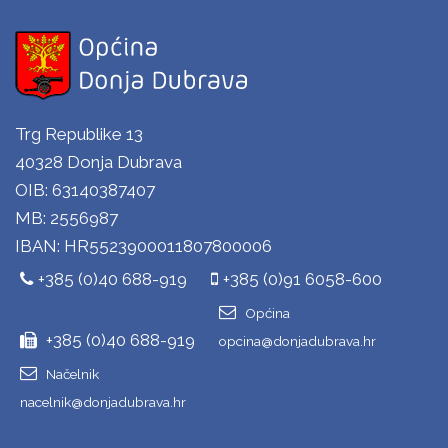
Trg Republike 13
40328 Donja Dubrava
OIB: 63140387407
MB: 2556987
IBAN: HR5523900011807800006
+385 (0)40 688-919
+385 (0)91 6058-600
Općina
+385 (0)40 688-919
opcina@donjadubrava.hr
Načelnik
nacelnik@donjadubrava.hr