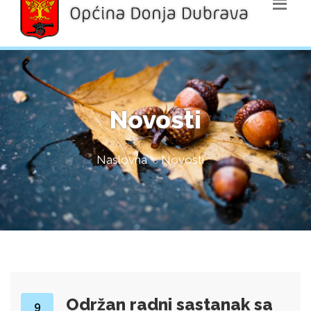
Novosti
Naslovna
Novosti
Održan radni sastanak sa
9