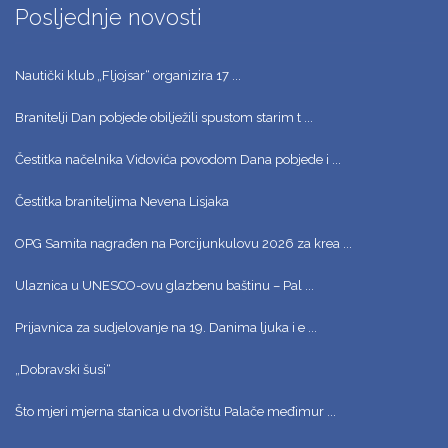
Posljednje novosti
Nautički klub „Fljojsar“ organizira 17 ...
Branitelji Dan pobjede obilježili spustom starim t ...
Čestitka načelnika Vidovića povodom Dana pobjede i ...
Čestitka braniteljima Nevena Lisjaka
OPG Samita nagrađen na Porcijunkulovu 2026 za krea ...
Ulaznica u UNESCO-ovu glazbenu baštinu – Pal ...
Prijavnica za sudjelovanje na 19. Danima ljuka i e ...
„Dobravski šusi“
Što mjeri mjerna stanica u dvorištu Palače međimur ...