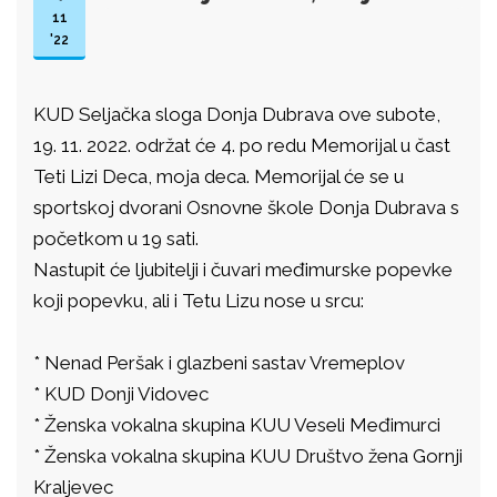
11
'22
KUD Seljačka sloga Donja Dubrava ove subote,
19. 11. 2022. održat će 4. po redu Memorijal u čast
Teti Lizi Deca, moja deca. Memorijal će se u
sportskoj dvorani Osnovne škole Donja Dubrava s
početkom u 19 sati.
Nastupit će ljubitelji i čuvari međimurske popevke
koji popevku, ali i Tetu Lizu nose u srcu:
* Nenad Peršak i glazbeni sastav Vremeplov
* KUD Donji Vidovec
* Ženska vokalna skupina KUU Veseli Međimurci
* Ženska vokalna skupina KUU Društvo žena Gornji
Kraljevec