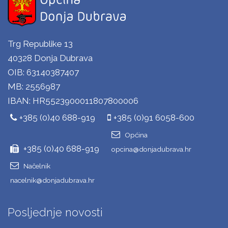
Trg Republike 13
40328 Donja Dubrava
OIB: 63140387407
MB: 2556987
IBAN: HR5523900011807800006
+385 (0)40 688-919
+385 (0)91 6058-600
Općina
+385 (0)40 688-919
opcina@donjadubrava.hr
Načelnik
nacelnik@donjadubrava.hr
Posljednje novosti