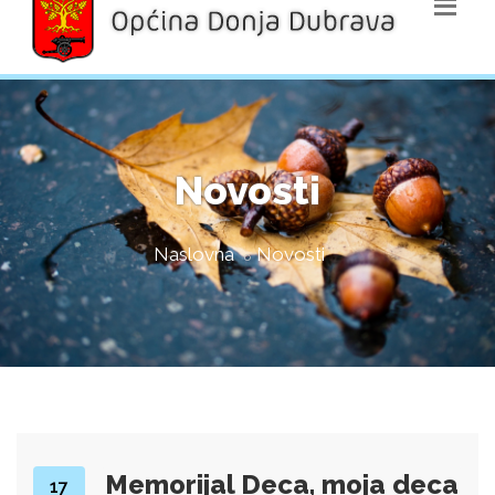
Novosti
Naslovna
Novosti
Memorijal Deca, moja deca
17