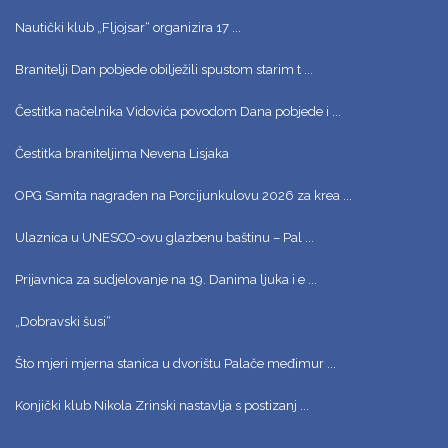
Nautički klub „Fljojsar“ organizira 17 ...
Branitelji Dan pobjede obilježili spustom starim t ...
Čestitka načelnika Vidovića povodom Dana pobjede i ...
Čestitka braniteljima Nevena Lisjaka
OPG Samita nagrađen na Porcijunkulovu 2026 za krea ...
Ulaznica u UNESCO-ovu glazbenu baštinu – Pal ...
Prijavnica za sudjelovanje na 19. Danima ljuka i e ...
„Dobravski šusi“
Što mjeri mjerna stanica u dvorištu Palače međimur ...
Konjički klub Nikola Zrinski nastavlja s postizanj ...