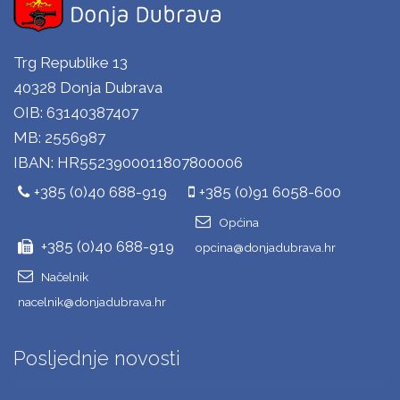
Trg Republike 13
40328 Donja Dubrava
OIB: 63140387407
MB: 2556987
IBAN: HR5523900011807800006
+385 (0)40 688-919
+385 (0)91 6058-600
Općina
+385 (0)40 688-919
opcina@donjadubrava.hr
Načelnik
nacelnik@donjadubrava.hr
Posljednje novosti