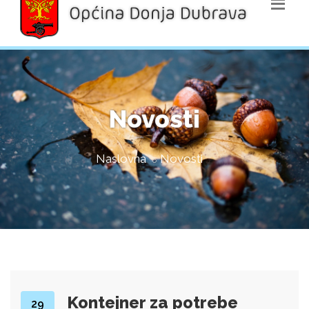
Novosti
Naslovna
Novosti
Kontejner za potrebe
29