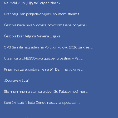
Nautički klub „Fljojsar“ organizira 17 ...
Branitelji Dan pobjede obilježili spustom starim t ...
Čestitka načelnika Vidovića povodom Dana pobjede i ...
Čestitka braniteljima Nevena Lisjaka
OPG Samita nagrađen na Porcijunkulovu 2026 za krea ...
Ulaznica u UNESCO-ovu glazbenu baštinu – Pal ...
Prijavnica za sudjelovanje na 19. Danima ljuka i e ...
„Dobravski šusi“
Što mjeri mjerna stanica u dvorištu Palače međimur ...
Konjički klub Nikola Zrinski nastavlja s postizanj ...