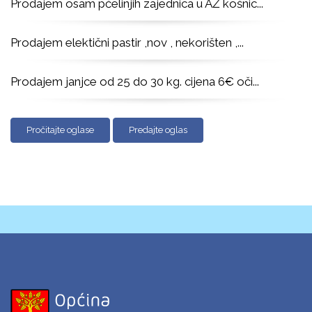
Prodajem osam pčelinjih zajednica u AŽ košnic
...
Prodajem elektični pastir ,nov , nekorišten ,
...
Prodajem janjce od 25 do 30 kg. cijena 6€ oči
...
Pročitajte oglase
Predajte oglas