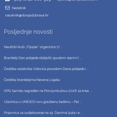
Načelnik
nacelnik@donjadubrava.hr
Posljednje novosti
Nautički klub „Fljojsar“ organizira 17 ...
Branitelji Dan pobjede obilježili spustom starim t ...
Čestitka načelnika Vidovića povodom Dana pobjede i ...
Čestitka braniteljima Nevena Lisjaka
OPG Samita nagrađen na Porcijunkulovu 2026 za krea ...
Ulaznica u UNESCO-ovu glazbenu baštinu – Pal ...
Prijavnica za sudjelovanje na 19. Danima ljuka i e ...