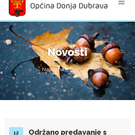
Novosti
Naslovna
Novosti
Održano predavanje s
12