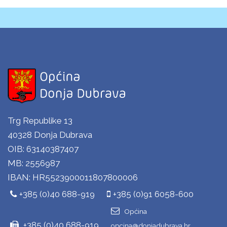
Trg Republike 13
40328 Donja Dubrava
OIB: 63140387407
MB: 2556987
IBAN: HR5523900011807800006
+385 (0)40 688-919
+385 (0)91 6058-600
Općina
+385 (0)40 688-919
opcina@donjadubrava.hr