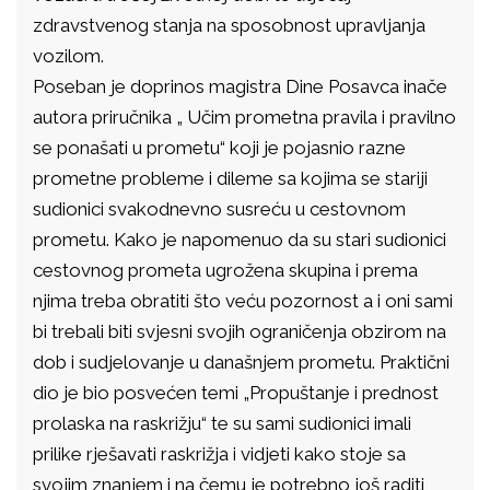
zdravstvenog stanja na sposobnost upravljanja
vozilom.
Poseban je doprinos magistra Dine Posavca inače
autora priručnika „ Učim prometna pravila i pravilno
se ponašati u prometu“ koji je pojasnio razne
prometne probleme i dileme sa kojima se stariji
sudionici svakodnevno susreću u cestovnom
prometu. Kako je napomenuo da su stari sudionici
cestovnog prometa ugrožena skupina i prema
njima treba obratiti što veću pozornost a i oni sami
bi trebali biti svjesni svojih ograničenja obzirom na
dob i sudjelovanje u današnjem prometu. Praktični
dio je bio posvećen temi „Propuštanje i prednost
prolaska na raskrižju“ te su sami sudionici imali
prilike rješavati raskrižja i vidjeti kako stoje sa
svojim znanjem i na čemu je potrebno još raditi