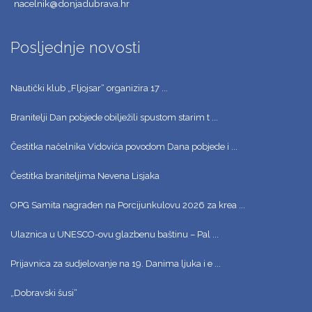
nacelnik@donjadubrava.hr
Posljednje novosti
Nautički klub „Fljojsar“ organizira 17 ...
Branitelji Dan pobjede obilježili spustom starim t ...
Čestitka načelnika Vidovića povodom Dana pobjede i ...
Čestitka braniteljima Nevena Lisjaka
OPG Samita nagrađen na Porcijunkulovu 2026 za krea ...
Ulaznica u UNESCO-ovu glazbenu baštinu – Pal ...
Prijavnica za sudjelovanje na 19. Danima ljuka i e ...
„Dobravski šusi“