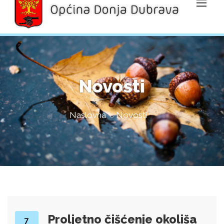
Novosti
Naslovna
Novosti
Proljetno čišćenje okoliša
7