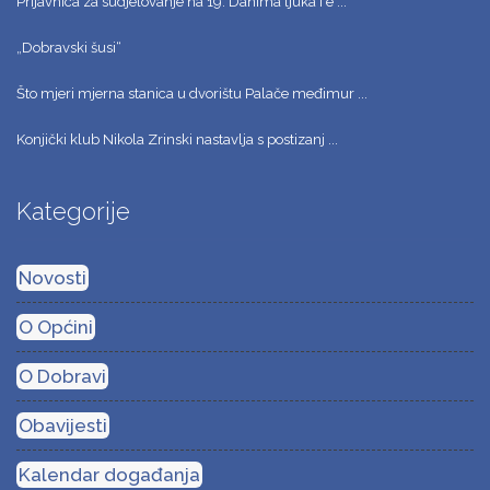
Prijavnica za sudjelovanje na 19. Danima ljuka i e ...
„Dobravski šusi“
Što mjeri mjerna stanica u dvorištu Palače međimur ...
Konjički klub Nikola Zrinski nastavlja s postizanj ...
Kategorije
Novosti
O Općini
O Dobravi
Obavijesti
Kalendar događanja