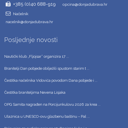
+385 (0)40 688-919
opcina@donjadubrava.hr
Načelnik
nacelnik@donjadubrava.hr
Posljednje novosti
Nautički klub „Fljojsar“ organizira 17 ...
Branitelji Dan pobjede obilježili spustom starim t ...
Čestitka načelnika Vidovića povodom Dana pobjede i ...
Čestitka braniteljima Nevena Lisjaka
OPG Samita nagrađen na Porcijunkulovu 2026 za krea ...
Ulaznica u UNESCO-ovu glazbenu baštinu – Pal ...