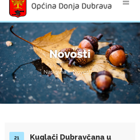
Novosti
Naslovna
Novosti
Kuglači Dubravčana u
21