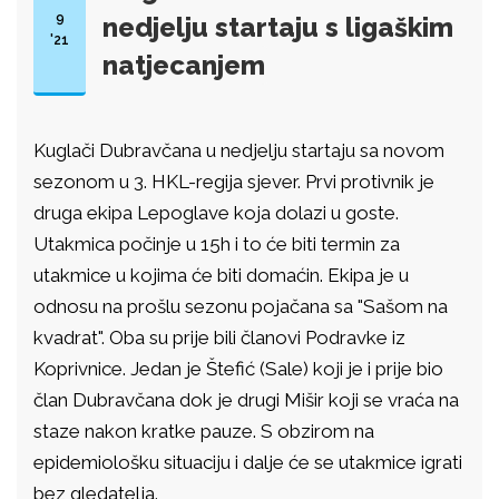
9
nedjelju startaju s ligaškim
'21
natjecanjem
Kuglači Dubravčana u nedjelju startaju sa novom
sezonom u 3. HKL-regija sjever. Prvi protivnik je
druga ekipa Lepoglave koja dolazi u goste.
Utakmica počinje u 15h i to će biti termin za
utakmice u kojima će biti domaćin. Ekipa je u
odnosu na prošlu sezonu pojačana sa "Sašom na
kvadrat". Oba su prije bili članovi Podravke iz
Koprivnice. Jedan je Štefić (Sale) koji je i prije bio
član Dubravčana dok je drugi Mišir koji se vraća na
staze nakon kratke pauze. S obzirom na
epidemiološku situaciju i dalje će se utakmice igrati
bez gledatelja.