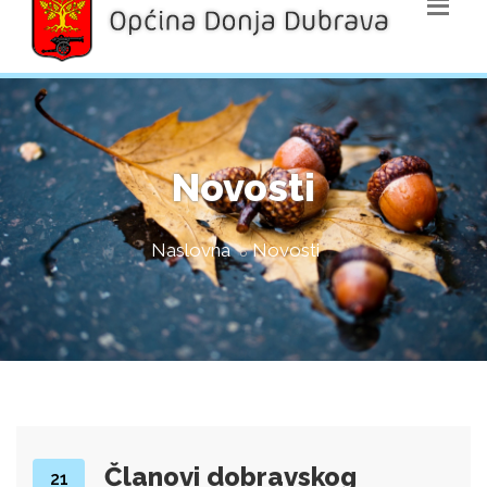
Novosti
Naslovna
Novosti
Članovi dobravskog
21