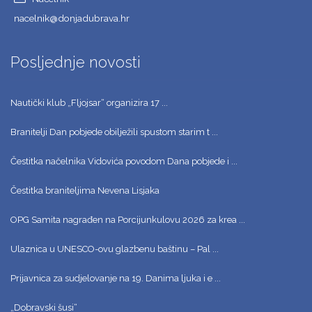
nacelnik@donjadubrava.hr
Posljednje novosti
Nautički klub „Fljojsar“ organizira 17 ...
Branitelji Dan pobjede obilježili spustom starim t ...
Čestitka načelnika Vidovića povodom Dana pobjede i ...
Čestitka braniteljima Nevena Lisjaka
OPG Samita nagrađen na Porcijunkulovu 2026 za krea ...
Ulaznica u UNESCO-ovu glazbenu baštinu – Pal ...
Prijavnica za sudjelovanje na 19. Danima ljuka i e ...
„Dobravski šusi“