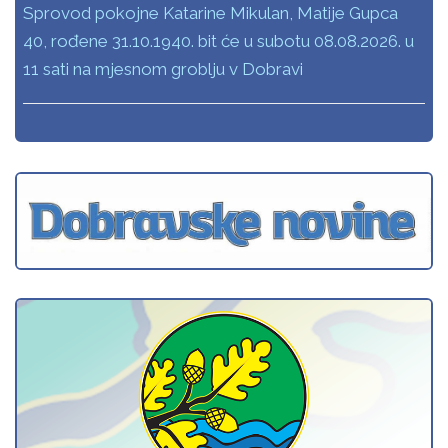
Sprovod pokojne Katarine Mikulan, Matije Gupca
40, rođene 31.10.1940. bit će u subotu 08.08.2026. u
11 sati na mjesnom groblju v Dobravi