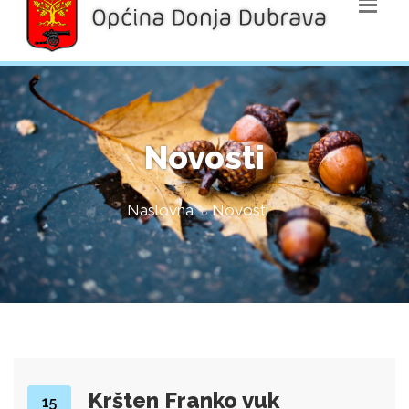
Novosti
Naslovna
Novosti
Kršten Franko vuk
15