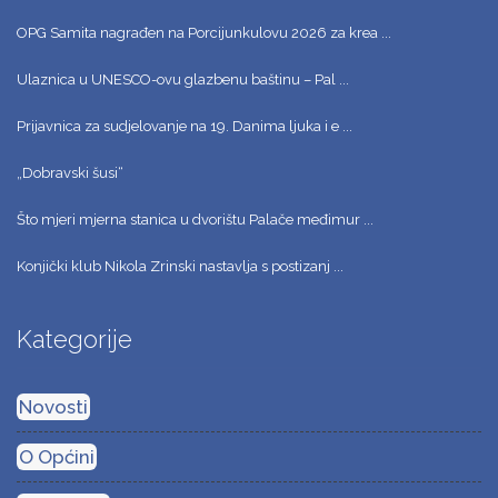
OPG Samita nagrađen na Porcijunkulovu 2026 za krea ...
Ulaznica u UNESCO-ovu glazbenu baštinu – Pal ...
Prijavnica za sudjelovanje na 19. Danima ljuka i e ...
„Dobravski šusi“
Što mjeri mjerna stanica u dvorištu Palače međimur ...
Konjički klub Nikola Zrinski nastavlja s postizanj ...
Kategorije
Novosti
O Općini