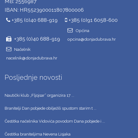
MB: 2556987
IBAN: HR5523900011807800006
+385 (0)40 688-919
+385 (0)91 6058-600
Općina
+385 (0)40 688-919
opcina@donjadubrava.hr
Načelnik
nacelnik@donjadubrava.hr
Posljednje novosti
Nautički klub „Fljojsar“ organizira 17 ...
Branitelji Dan pobjede obilježili spustom starim t ...
Čestitka načelnika Vidovića povodom Dana pobjede i ...
Čestitka braniteljima Nevena Lisjaka