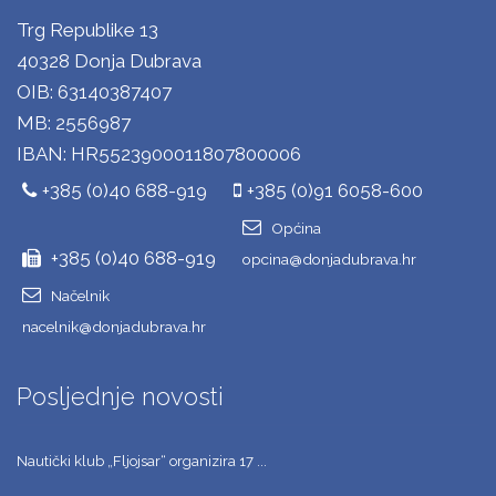
Trg Republike 13
40328 Donja Dubrava
OIB: 63140387407
MB: 2556987
IBAN: HR5523900011807800006
+385 (0)40 688-919
+385 (0)91 6058-600
Općina
+385 (0)40 688-919
opcina@donjadubrava.hr
Načelnik
nacelnik@donjadubrava.hr
Posljednje novosti
Nautički klub „Fljojsar“ organizira 17 ...