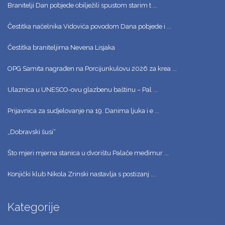
Branitelji Dan pobjede obilježili spustom starim t ...
Čestitka načelnika Vidovića povodom Dana pobjede i ...
Čestitka braniteljima Nevena Lisjaka
OPG Samita nagrađen na Porcijunkulovu 2026 za krea ...
Ulaznica u UNESCO-ovu glazbenu baštinu – Pal ...
Prijavnica za sudjelovanje na 19. Danima ljuka i e ...
„Dobravski šusi“
Što mjeri mjerna stanica u dvorištu Palače međimur ...
Konjički klub Nikola Zrinski nastavlja s postizanj ...
Kategorije