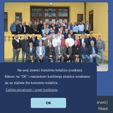
Na ovoj stranici koristimo kolačiće (cookies).
Svi dobravski košarkaši
Klikom na "OK" i nastavkom korištenja stranice smatramo
da se slažete što koristimo kolačiće.
Zaštita privatnosti i uvjeti korištenja
Copyright ©2026. Općina Donja Dubrava All Rights Reserved |
OK
Zaštita privatnosti
|
Digitalna pristupačnost
| Izrada:
Pikant