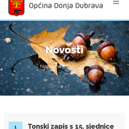
Novosti
Naslovna
Novosti
Tonski zapis s 15. sjednice
1