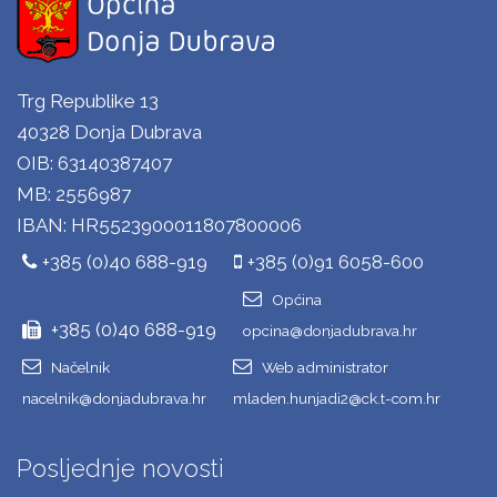
Trg Republike 13
40328 Donja Dubrava
OIB: 63140387407
MB: 2556987
IBAN: HR5523900011807800006
+385 (0)40 688-919
+385 (0)91 6058-600
Općina
+385 (0)40 688-919
opcina@donjadubrava.hr
Načelnik
Web administrator
nacelnik@donjadubrava.hr
mladen.hunjadi2@ck.t-com.hr
Posljednje novosti