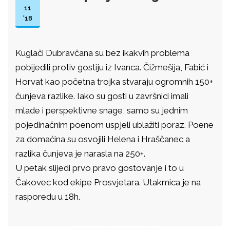
11
'18
Kuglači Dubravčana su bez ikakvih problema
pobijedili protiv gostiju iz Ivanca. Čižmešija, Fabić i
Horvat kao početna trojka stvaraju ogromnih 150+
čunjeva razlike. Iako su gosti u završnici imali
mlade i perspektivne snage, samo su jednim
pojedinačnim poenom uspjeli ublažiti poraz. Poene
za domaćina su osvojili Helena i Hraščanec a
razlika čunjeva je narasla na 250+.
U petak slijedi prvo pravo gostovanje i to u
Čakovec kod ekipe Prosvjetara. Utakmica je na
rasporedu u 18h.