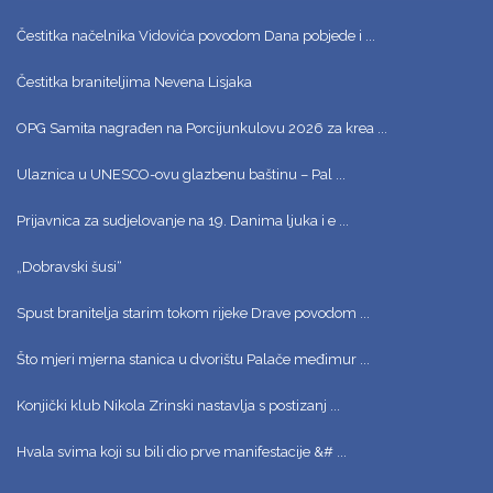
Čestitka načelnika Vidovića povodom Dana pobjede i ...
Čestitka braniteljima Nevena Lisjaka
OPG Samita nagrađen na Porcijunkulovu 2026 za krea ...
Ulaznica u UNESCO-ovu glazbenu baštinu – Pal ...
Prijavnica za sudjelovanje na 19. Danima ljuka i e ...
„Dobravski šusi“
Spust branitelja starim tokom rijeke Drave povodom ...
Što mjeri mjerna stanica u dvorištu Palače međimur ...
Konjički klub Nikola Zrinski nastavlja s postizanj ...
Hvala svima koji su bili dio prve manifestacije &# ...