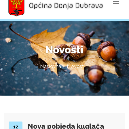
Novosti
Naslovna
Novosti
Nova pobjeda kuglača
12