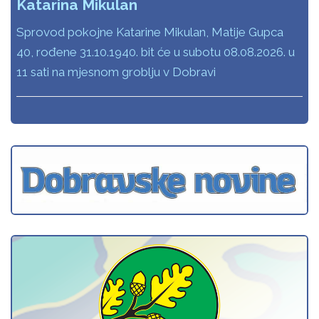
Katarina Mikulan
Sprovod pokojne Katarine Mikulan, Matije Gupca
40, rođene 31.10.1940. bit će u subotu 08.08.2026. u
11 sati na mjesnom groblju v Dobravi