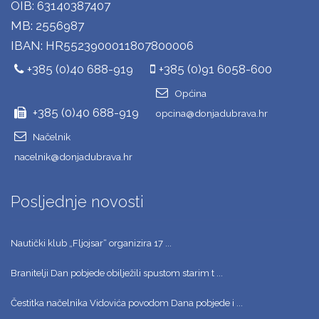
OIB: 63140387407
MB: 2556987
IBAN: HR5523900011807800006
+385 (0)40 688-919
+385 (0)91 6058-600
Općina
+385 (0)40 688-919
opcina@donjadubrava.hr
Načelnik
nacelnik@donjadubrava.hr
Posljednje novosti
Nautički klub „Fljojsar“ organizira 17 ...
Branitelji Dan pobjede obilježili spustom starim t ...
Čestitka načelnika Vidovića povodom Dana pobjede i ...