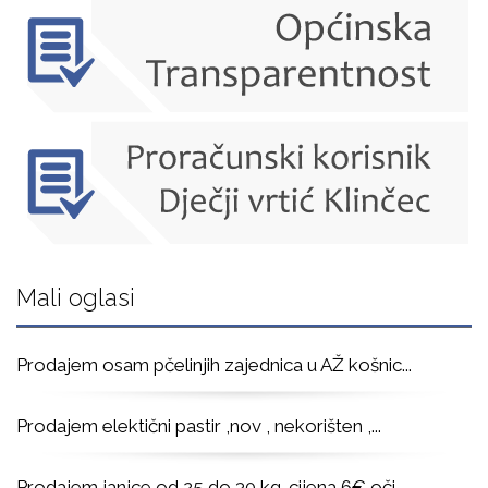
Mali oglasi
Prodajem osam pčelinjih zajednica u AŽ košnic
...
Prodajem elektični pastir ,nov , nekorišten ,
...
Prodajem janjce od 25 do 30 kg. cijena 6€ oči
...