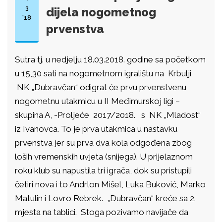
3
dijela nogometnog
'18
prvenstva
Sutra tj. u nedjelju 18.03.2018. godine sa početkom
u 15,30 sati na nogometnom igralištu na Krbulji
NK „Dubravčan“ odigrat će prvu prvenstvenu
nogometnu utakmicu u II Međimurskoj ligi –
skupina A, -Proljeće 2017/2018. s NK „Mladost“
iz Ivanovca. To je prva utakmica u nastavku
prvenstva jer su prva dva kola odgođena zbog
loših vremenskih uvjeta (snijega). U prijelaznom
roku klub su napustila tri igrača, dok su pristupili
četiri nova i to Andrlon Mišel, Luka Buković, Marko
Matulin i Lovro Rebrek. „Dubravčan“ kreće sa 2.
mjesta na tablici. Stoga pozivamo navijače da