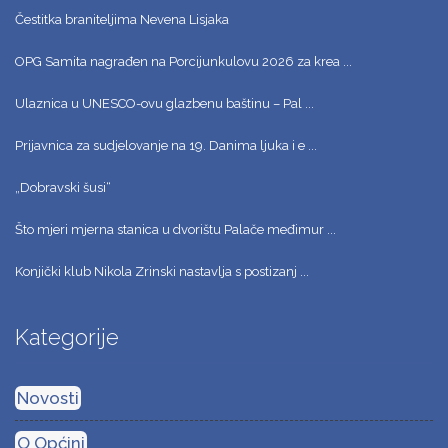
Čestitka braniteljima Nevena Lisjaka
OPG Samita nagrađen na Porcijunkulovu 2026 za krea ...
Ulaznica u UNESCO-ovu glazbenu baštinu – Pal ...
Prijavnica za sudjelovanje na 19. Danima ljuka i e ...
„Dobravski šusi“
Što mjeri mjerna stanica u dvorištu Palače međimur ...
Konjički klub Nikola Zrinski nastavlja s postizanj ...
Kategorije
Novosti
O Općini