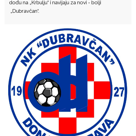
dođu na „Krbulju“ i navijaju za novi - bolji
„Dubravčan“.