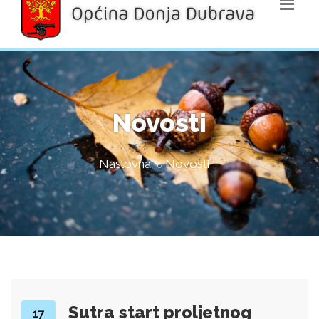
Novosti
Naslovna
Novosti
Sutra start proljetnog
17