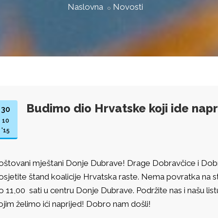
Naslovna
Novosti
Budimo dio Hrvatske koji ide napr
30
10
'15
oštovani mještani Donje Dubrave! Drage Dobravčice i Dob
osjetite štand koalicije Hrvatska raste. Nema povratka na s
o 11,00 sati u centru Donje Dubrave. Podržite nas i našu listu
ojim želimo ići naprijed! Dobro nam došli!