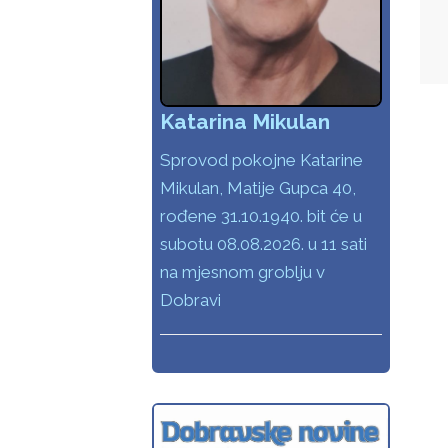
V
Katarina Mikulan
Sprovod pokojne Katarine
Mikulan, Matije Gupca 40,
rođene 31.10.1940. bit će u
subotu 08.08.2026. u 11 sati
na mjesnom groblju v
Dobravi