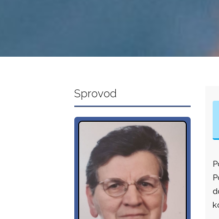
Sprovod
P
P
d
k