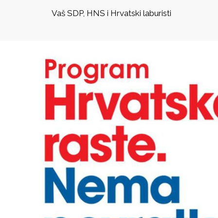
aš SDP, HNS i Hrvatski laburisti