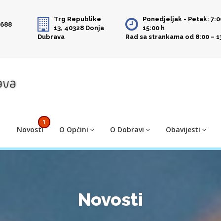
Trg Republike
Ponedjeljak - Petak: 7:0
 688
13, 40328 Donja
15:00 h
Dubrava
Rad sa strankama od 8:00 – 1
1
Novosti
O Općini
O Dobravi
Obavijesti
Novosti