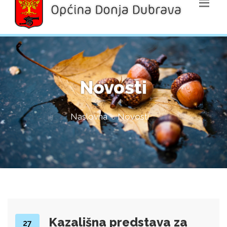
Novosti
Naslovna
Novosti
Kazališna predstava za
27