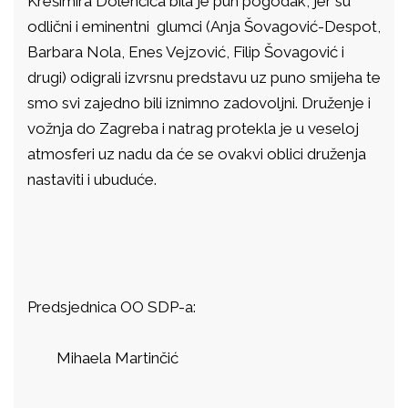
Krešimira Dolenčića bila je pun pogodak, jer su
odlični i eminentni glumci (Anja Šovagović-Despot,
Barbara Nola, Enes Vejzović, Filip Šovagović i
drugi) odigrali izvrsnu predstavu uz puno smijeha te
smo svi zajedno bili iznimno zadovoljni. Druženje i
vožnja do Zagreba i natrag protekla je u veseloj
atmosferi uz nadu da će se ovakvi oblici druženja
nastaviti i ubuduće.
Predsjednica OO SDP-a:
Mihaela Martinčić