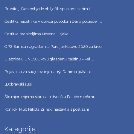
Branitelji Dan pobjede obilježili spustom starim t ...
Čestitka načelnika Vidovića povodom Dana pobjede i ...
Čestitka braniteljima Nevena Lisjaka
OPG Samita nagrađen na Porcijunkulovu 2026 za krea ...
Ulaznica u UNESCO-ovu glazbenu baštinu – Pal ...
Prijavnica za sudjelovanje na 19. Danima ljuka i e ...
„Dobravski šusi“
Što mjeri mjerna stanica u dvorištu Palače međimur ...
Konjički klub Nikola Zrinski nastavlja s postizanj ...
Kategorije