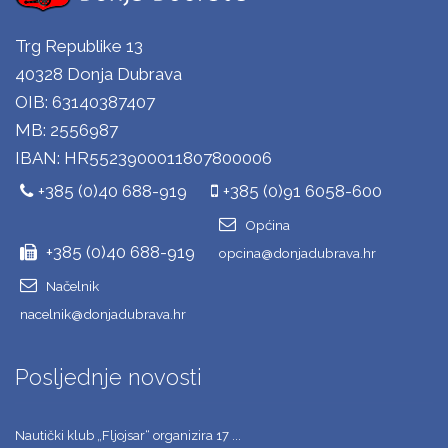
Trg Republike 13
40328 Donja Dubrava
OIB: 63140387407
MB: 2556987
IBAN: HR5523900011807800006
+385 (0)40 688-919
+385 (0)91 6058-600
Općina
+385 (0)40 688-919
opcina@donjadubrava.hr
Načelnik
nacelnik@donjadubrava.hr
Posljednje novosti
Nautički klub „Fljojsar“ organizira 17 ...