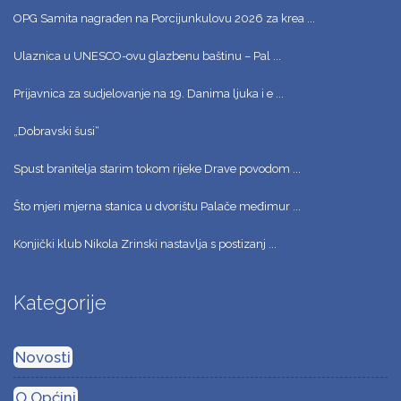
OPG Samita nagrađen na Porcijunkulovu 2026 za krea ...
Ulaznica u UNESCO-ovu glazbenu baštinu – Pal ...
Prijavnica za sudjelovanje na 19. Danima ljuka i e ...
„Dobravski šusi“
Spust branitelja starim tokom rijeke Drave povodom ...
Što mjeri mjerna stanica u dvorištu Palače međimur ...
Konjički klub Nikola Zrinski nastavlja s postizanj ...
Kategorije
Novosti
O Općini