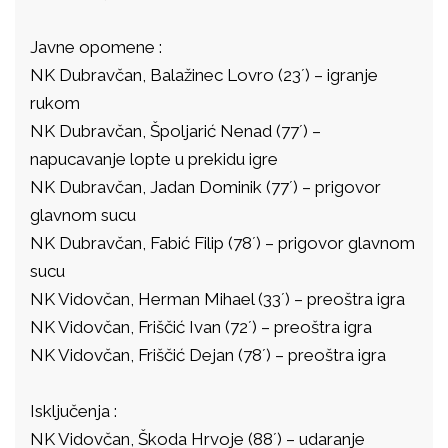
Javne opomene :
NK Dubravčan, Balažinec Lovro (23´) – igranje
rukom
NK Dubravčan, Špoljarić Nenad (77´) –
napucavanje lopte u prekidu igre
NK Dubravčan, Jadan Dominik (77´) – prigovor
glavnom sucu
NK Dubravčan, Fabić Filip (78´) – prigovor glavnom
sucu
NK Vidovčan, Herman Mihael (33´) – preoštra igra
NK Vidovčan, Friščić Ivan (72´) – preoštra igra
NK Vidovčan, Friščić Dejan (78´) – preoštra igra
Isključenja :
NK Vidovčan, Škoda Hrvoje (88´) – udaranje