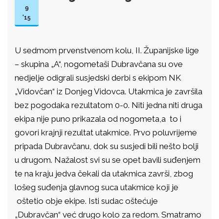
9
'15
U sedmom prvenstvenom kolu, II. Županijske lige
– skupina „A“, nogometaši Dubravčana su ove
nedjelje odigrali susjedski derbi s ekipom NK
„Vidovčan“ iz Donjeg Vidovca. Utakmica je završila
bez pogodaka rezultatom 0-0. Niti jedna niti druga
ekipa nije puno prikazala od nogometa,a to i
govori krajnji rezultat utakmice. Prvo poluvrijeme
pripada Dubravčanu, dok su susjedi bili nešto bolji
u drugom. Nažalost svi su se opet bavili suđenjem
te na kraju jedva čekali da utakmica završi, zbog
lošeg suđenja glavnog suca utakmice koji je
oštetio obje ekipe. Isti sudac oštećuje
„Dubravčan“ već drugo kolo za redom. Smatramo