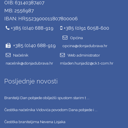
OIB: 63140387407
MB: 2556987
IBAN: HR5523900011807800006
+385 (0)40 688-919
+385 (0)91 6058-600
Općina
+385 (0)40 688-919
opcina@donjadubrava.hr
Načelnik
Web administrator
nacelnik@donjadubrava.hr
mladen.hunjadi2@ck.t-com.hr
Posljednje novosti
Branitelji Dan pobjede obilježili spustom starim t ...
Čestitka načelnika Vidovića povodom Dana pobjede i ...
Čestitka braniteljima Nevena Lisjaka