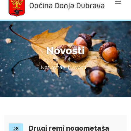
Novosti
Naslovna
Novosti
Drugi remi nogometaša
28