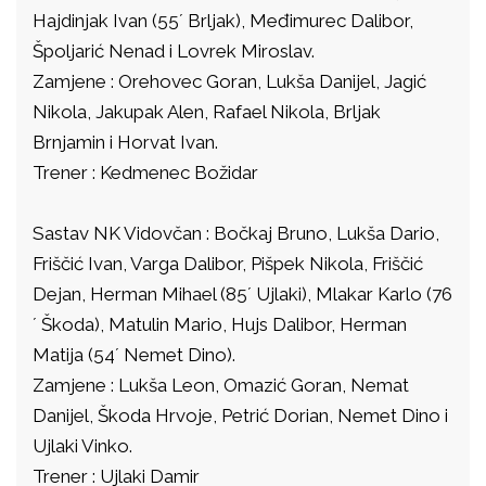
Hajdinjak Ivan (55´ Brljak), Međimurec Dalibor,
Špoljarić Nenad i Lovrek Miroslav.
Zamjene : Orehovec Goran, Lukša Danijel, Jagić
Nikola, Jakupak Alen, Rafael Nikola, Brljak
Brnjamin i Horvat Ivan.
Trener : Kedmenec Božidar
Sastav NK Vidovčan : Bočkaj Bruno, Lukša Dario,
Friščić Ivan, Varga Dalibor, Pišpek Nikola, Friščić
Dejan, Herman Mihael (85´ Ujlaki), Mlakar Karlo (76
´ Škoda), Matulin Mario, Hujs Dalibor, Herman
Matija (54´ Nemet Dino).
Zamjene : Lukša Leon, Omazić Goran, Nemat
Danijel, Škoda Hrvoje, Petrić Dorian, Nemet Dino i
Ujlaki Vinko.
Trener : Ujlaki Damir