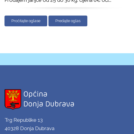
Prodajem janjce od 25 do 30 kg. cijena 6€ oči
...
Pročitajte oglase
Predajte oglas
Trg Republike 13
40328 Donja Dubrava