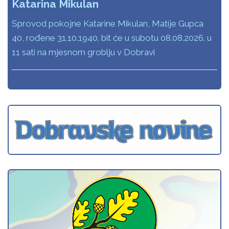
Katarina Mikulan
Sprovod pokojne Katarine Mikulan, Matije Gupca
40, rođene 31.10.1940. bit će u subotu 08.08.2026. u
11 sati na mjesnom groblju v Dobravi