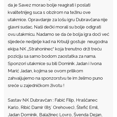
da je Savez morao bolje reagirati i poslati
kvalitetnijeg suca s obzirom na težinu ove
utakmice. Opravdanje za lošu igru Dubravčana nije
glavni sudac. Naši dečki morali su bolje odigrati
ovu utakmicu. Nadamo se da će bolja igra doći već
sljedeće nedjelje kad na Krbulji gostuje neugodna
ekipa NK „Strahoninec“ koja trenutno drži treću
poziciju sa samo bodom zaostatka za nama.
Sponzori utakmice su bili Dominik Jadan i Ivona
Marić Jadan, kojima se ovom prilikom
zahvaljujemo na sponzorstvu te im želimo puno
sreće u zajedničkom životu !
Sastav NK Dubravčan : Fabić Filip, Hraščanec
Karlo, Ribić Damir (85´ Orehovec), Štefić Emil,
Jadan Dominik, Balažinec Lovro, Švenda Dejan,