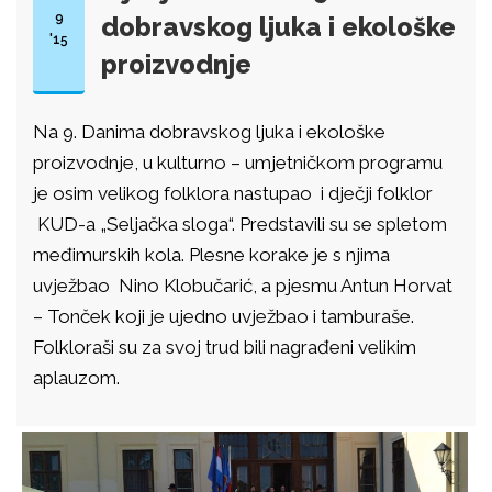
9
dobravskog ljuka i ekološke
'15
proizvodnje
Na 9. Danima dobravskog ljuka i ekološke
proizvodnje, u kulturno – umjetničkom programu
je osim velikog folklora nastupao i dječji folklor
KUD-a „Seljačka sloga“. Predstavili su se spletom
međimurskih kola. Plesne korake je s njima
uvježbao Nino Klobučarić, a pjesmu Antun Horvat
– Tonček koji je ujedno uvježbao i tamburaše.
Folkloraši su za svoj trud bili nagrađeni velikim
aplauzom.