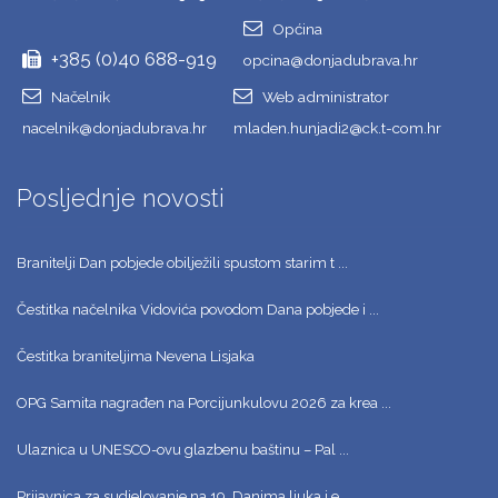
Općina
+385 (0)40 688-919
opcina@donjadubrava.hr
Načelnik
Web administrator
nacelnik@donjadubrava.hr
mladen.hunjadi2@ck.t-com.hr
Posljednje novosti
Branitelji Dan pobjede obilježili spustom starim t ...
Čestitka načelnika Vidovića povodom Dana pobjede i ...
Čestitka braniteljima Nevena Lisjaka
OPG Samita nagrađen na Porcijunkulovu 2026 za krea ...
Ulaznica u UNESCO-ovu glazbenu baštinu – Pal ...
Prijavnica za sudjelovanje na 19. Danima ljuka i e ...