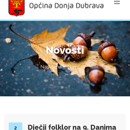
Novosti
Naslovna
Novosti
Dječji folklor na 9. Danima
2