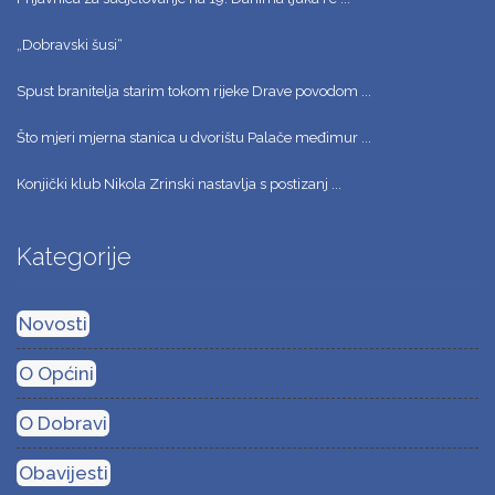
„Dobravski šusi“
Spust branitelja starim tokom rijeke Drave povodom ...
Što mjeri mjerna stanica u dvorištu Palače međimur ...
Konjički klub Nikola Zrinski nastavlja s postizanj ...
Kategorije
Novosti
O Općini
O Dobravi
Obavijesti