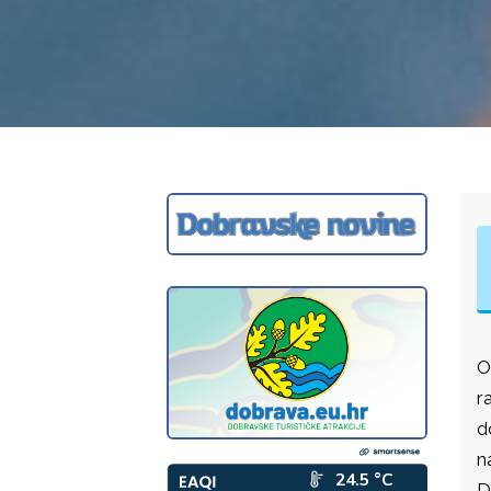
O
r
d
n
D