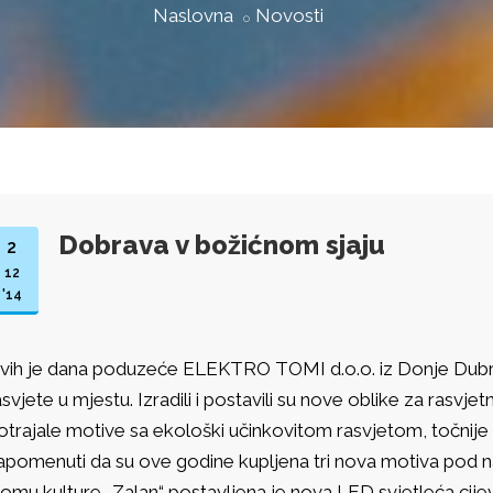
Naslovna
Novosti
Dobrava v božićnom sjaju
2
12
'14
vih je dana poduzeće ELEKTRO TOMI d.o.o. iz Donje Dubrav
asvjete u mjestu. Izradili i postavili su nove oblike za rasvj
otrajale motive sa ekološki učinkovitom rasvjetom, točnij
apomenuti da su ove godine kupljena tri nova motiva pod 
omu kulture „Zalan“ postavljena je nova LED svjetleća cije