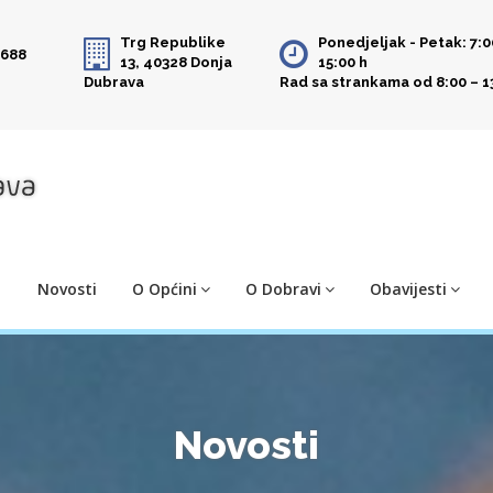
Trg Republike
Ponedjeljak - Petak: 7:0
 688
13, 40328 Donja
15:00 h
Dubrava
Rad sa strankama od 8:00 – 1
Novosti
O Općini
O Dobravi
Obavijesti
Novosti