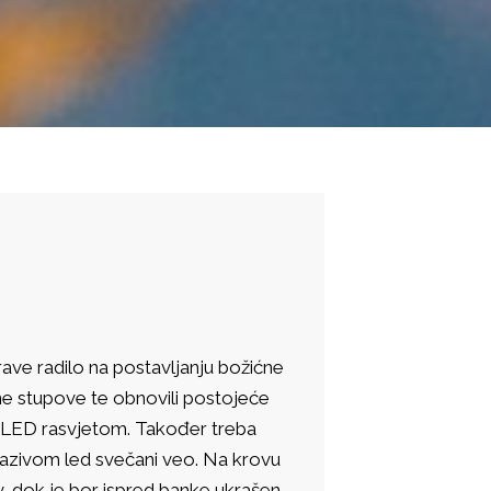
e radilo na postavljanju božićne
etne stupove te obnovili postojeće
e LED rasvjetom. Također treba
nazivom led svečani veo. Na krovu
v, dok je bor ispred banke ukrašen