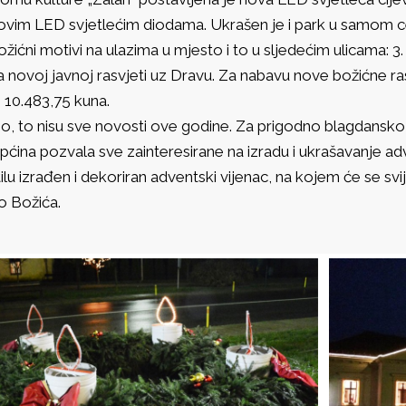
ovim LED svjetlećim diodama. Ukrašen je i park u samom c
ožićni motivi na ulazima u mjesto i to u sljedećim ulicama: 3
a novoj javnoj rasvjeti uz Dravu. Za nabavu nove božićne r
e 10.483,75 kuna.
o, to nisu sve novosti ove godine. Za prigodno blagdansko
pćina pozvala sve zainteresirane na izradu i ukrašavanje a
tilu izrađen i dekoriran adventski vijenac, na kojem će se sv
o Božića.