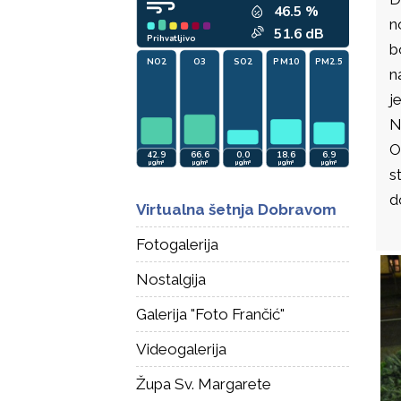
n
b
n
j
N
O
s
d
Virtualna šetnja Dobravom
Fotogalerija
Nostalgija
Galerija "Foto Frančić"
Videogalerija
Župa Sv. Margarete