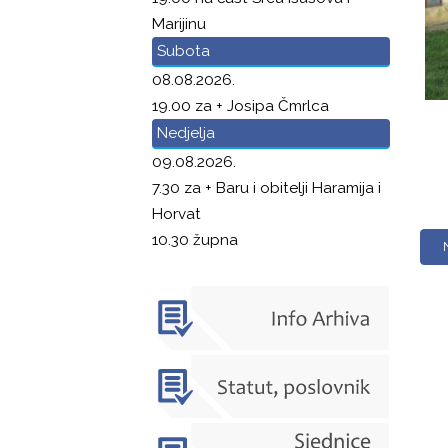
Marijinu
Subota
08.08.2026.
19.00 za + Josipa Čmrlca
Nedjelja
09.08.2026.
7.30 za + Baru i obitelji Haramija i
Horvat
10.30 župna