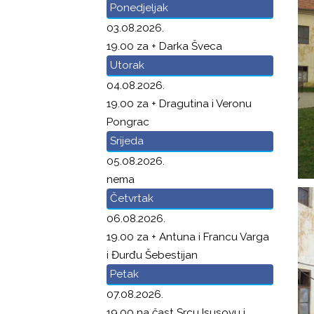
Ponedjeljak
03.08.2026.
19.00 za + Darka Šveca
Utorak
04.08.2026.
19.00 za + Dragutina i Veronu
Pongrac
Srijeda
05.08.2026.
nema
Četvrtak
06.08.2026.
19.00 za + Antuna i Francu Varga
i Đurđu Šebestijan
Petak
07.08.2026.
19.00 na čast Srcu Isusovu i