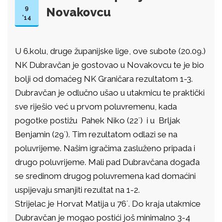
9
Novakovcu
'14
U 6.kolu, druge županijske lige, ove subote (20.09.)
NK Dubravčan je gostovao u Novakovcu te je bio
bolji od domaćeg NK Graničara rezultatom 1-3.
Dubravčan je odlučno ušao u utakmicu te praktički
sve riješio već u prvom poluvremenu, kada
pogotke postižu Pahek Niko (22´) i u Brljak
Benjamin (29´). Tim rezultatom odlazi se na
poluvrijeme. Našim igračima zasluženo pripada i
drugo poluvrijeme. Mali pad Dubravčana događa
se sredinom drugog poluvremena kad domaćini
uspijevaju smanjiti rezultat na 1-2.
Strijelac je Horvat Matija u 76´. Do kraja utakmice
Dubravčan je mogao postići još minimalno 3-4