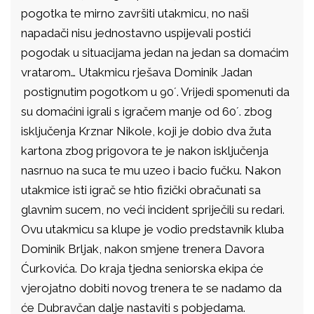
pogotka te mirno završiti utakmicu, no naši
napadači nisu jednostavno uspijevali postići
pogodak u situacijama jedan na jedan sa domaćim
vratarom… Utakmicu rješava Dominik Jadan
postignutim pogotkom u 90´. Vrijedi spomenuti da
su domaćini igrali s igračem manje od 60´. zbog
isključenja Krznar Nikole, koji je dobio dva žuta
kartona zbog prigovora te je nakon isključenja
nasrnuo na suca te mu uzeo i bacio fučku. Nakon
utakmice isti igrač se htio fizički obračunati sa
glavnim sucem, no veći incident spriječili su redari.
Ovu utakmicu sa klupe je vodio predstavnik kluba
Dominik Brljak, nakon smjene trenera Davora
Ćurkovića. Do kraja tjedna seniorska ekipa će
vjerojatno dobiti novog trenera te se nadamo da
će Dubravčan dalje nastaviti s pobjedama.