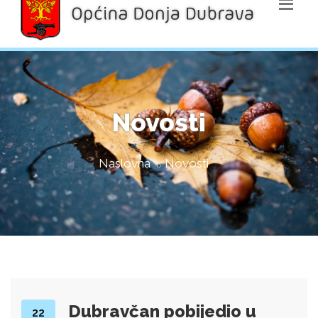
Novosti
Naslovna
Novosti
Dubravčan pobijedio u
22