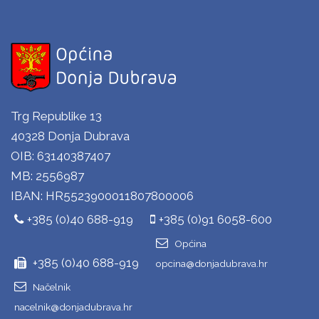
Trg Republike 13
40328 Donja Dubrava
OIB: 63140387407
MB: 2556987
IBAN: HR5523900011807800006
+385 (0)40 688-919
+385 (0)91 6058-600
Općina
+385 (0)40 688-919
opcina@donjadubrava.hr
Načelnik
nacelnik@donjadubrava.hr