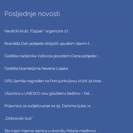
Posljednje novosti
Nautički klub „Fljojsar“ organizira 17 ...
Branitelji Dan pobjede obilježili spustom starim t ...
Čestitka načelnika Vidovića povodom Dana pobjede i ...
Čestitka braniteljima Nevena Lisjaka
OPG Samita nagrađen na Porcijunkulovu 2026 za krea ...
Ulaznica u UNESCO-ovu glazbenu baštinu – Pal ...
Prijavnica za sudjelovanje na 19. Danima ljuka i e ...
„Dobravski šusi“
Što mjeri mjerna stanica u dvorištu Palače međimur ...