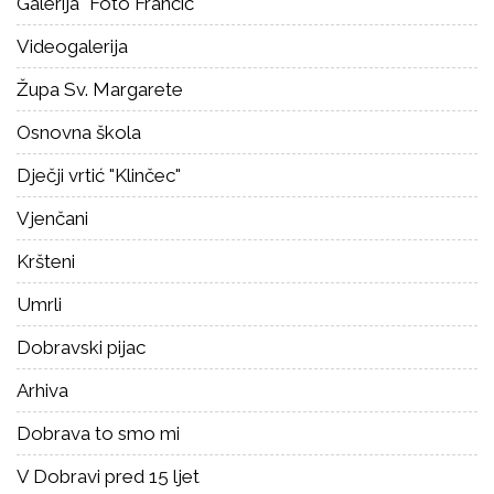
Galerija "Foto Frančić"
Videogalerija
Župa Sv. Margarete
Osnovna škola
Dječji vrtić "Klinčec"
Vjenčani
Kršteni
Umrli
Dobravski pijac
Arhiva
Dobrava to smo mi
V Dobravi pred 15 ljet