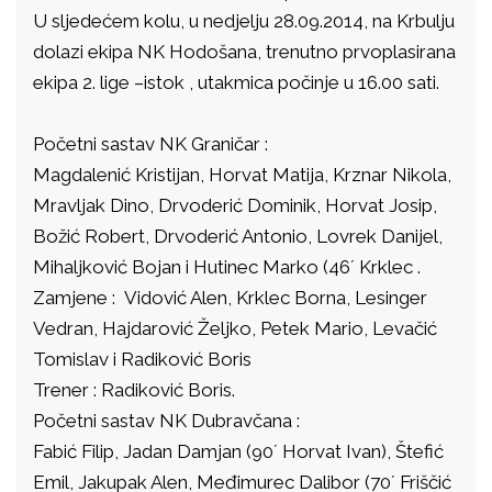
U sljedećem kolu, u nedjelju 28.09.2014, na Krbulju
dolazi ekipa NK Hodošana, trenutno prvoplasirana
ekipa 2. lige –istok , utakmica počinje u 16.00 sati.
Početni sastav NK Graničar :
Magdalenić Kristijan, Horvat Matija, Krznar Nikola,
Mravljak Dino, Drvoderić Dominik, Horvat Josip,
Božić Robert, Drvoderić Antonio, Lovrek Danijel,
Mihaljković Bojan i Hutinec Marko (46´ Krklec .
Zamjene : Vidović Alen, Krklec Borna, Lesinger
Vedran, Hajdarović Željko, Petek Mario, Levačić
Tomislav i Radiković Boris
Trener : Radiković Boris.
Početni sastav NK Dubravčana :
Fabić Filip, Jadan Damjan (90´ Horvat Ivan), Štefić
Emil, Jakupak Alen, Međimurec Dalibor (70´ Friščić