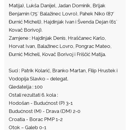
Matija), Lukša Danijel, Jadan Dominik, Brljak
Benjamin (75´ Balažinec Lovro), Pahek Niko (87´
Đurnić Michell), Hajdinjak Ivan i Švenda Dejan (61´
Kovač Borivoj).
Zamjene : Hajdinjak Denis, Hraščanec Karlo,
Horvat Ivan, Balažinec Lovro, Pongrac Mateo,
Đurnić Michell, Kovač Borivoj i Friščić Matija.
Suci : Patrik Kolarić, Branko Martan, Filip Hrustek i
Vodopija Slavko – delegat.
Gledatelja : 100
Ostali rezultati 6. kola :
Hodošan - Budućnost (P) 3-1
Budućnost (M) - Drava (DM) 2-0
Croatia - Borac PMP 1-2
Otok – Galeb 0-1