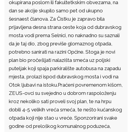
okupirana poslom ili fakultetkskim obvezama, na
dan se akcije skupilo samo pet od ukupno
šesnaest članova. Za Čistku je zapravo bila
prijavljena desna strana ceste koja od dubravskog
mosta vodi prema Selnici, no naknadno su saznali
da je taj dio, zbog previše glomaznog otpada,
potrebno sanirati na razini Općine. Stoga je novi
plan bio pročešljati nalazišta smeća uz poljski
puteljak koji spaja parkiralište autobusa na zapadu
mjesta, prolazi ispod dubravskog mosta i vodi na
Otok ljubavi na istoku.Praćeni povremenom kišom,
ZEUS-ovci su svejedno u dobrom raspoloženju
kroz nekoliko sati proveli svoj plan, te na hrpu
dobili 4-5 velikih vreća smeća, te nešto kućanskog
otpada koji nije stao u vreće. Sponzorirani svake
godine od preloškog komunalnog poduzeća,