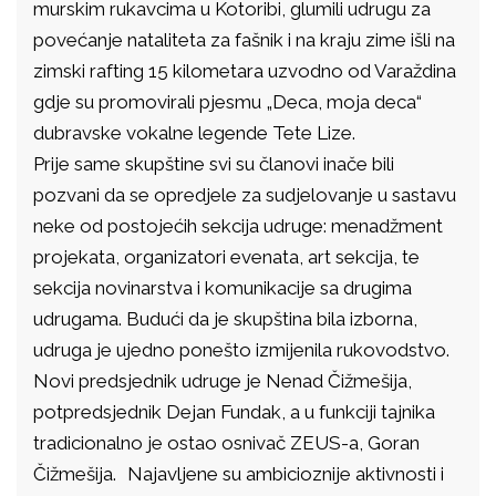
murskim rukavcima u Kotoribi, glumili udrugu za
povećanje nataliteta za fašnik i na kraju zime išli na
zimski rafting 15 kilometara uzvodno od Varaždina
gdje su promovirali pjesmu „Deca, moja deca“
dubravske vokalne legende Tete Lize.
Prije same skupštine svi su članovi inače bili
pozvani da se opredjele za sudjelovanje u sastavu
neke od postojećih sekcija udruge: menadžment
projekata, organizatori evenata, art sekcija, te
sekcija novinarstva i komunikacije sa drugima
udrugama. Budući da je skupština bila izborna,
udruga je ujedno ponešto izmijenila rukovodstvo.
Novi predsjednik udruge je Nenad Čižmešija,
potpredsjednik Dejan Fundak, a u funkciji tajnika
tradicionalno je ostao osnivač ZEUS-a, Goran
Čižmešija.
Najavljene su ambicioznije aktivnosti i