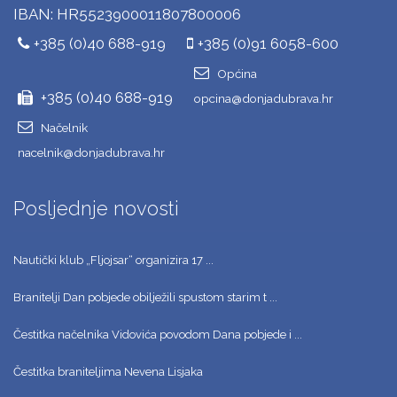
IBAN: HR5523900011807800006
+385 (0)40 688-919
+385 (0)91 6058-600
Općina
+385 (0)40 688-919
opcina@donjadubrava.hr
Načelnik
nacelnik@donjadubrava.hr
Posljednje novosti
Nautički klub „Fljojsar“ organizira 17 ...
Branitelji Dan pobjede obilježili spustom starim t ...
Čestitka načelnika Vidovića povodom Dana pobjede i ...
Čestitka braniteljima Nevena Lisjaka