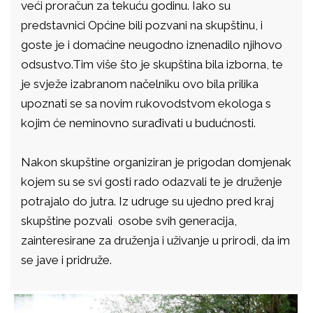
veći proračun za tekuću godinu. Iako su
predstavnici Općine bili pozvani na skupštinu, i
goste je i domaćine neugodno iznenadilo njihovo
odsustvo.Tim više što je skupština bila izborna, te
je svježe izabranom načelniku ovo bila prilika
upoznati se sa novim rukovodstvom ekologa s
kojim će neminovno surađivati u budućnosti.
Nakon skupštine organiziran je prigodan domjenak
kojem su se svi gosti rado odazvali te je druženje
potrajalo do jutra. Iz udruge su ujedno pred kraj
skupštine pozvali osobe svih generacija,
zainteresirane za druženja i uživanje u prirodi, da im
se jave i pridruže.