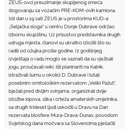
ZEUS-ovci preuzimanje skupljenog smeća
dogovaraju sa vozačim PRE-KOM-ovih kamiona.
Isti dan u 19 sati ZEUS je u prostorima KUD-a
„Seljačka sloga“ u centru Donje Dubrave održao
izbornu skupštinu. Uz prisustvo predstavnika drugih
udruga mjesta, članovi su ukratko izložili što su
radili od ožujka prošle godine. Iz godišnjeg
izvještaja o radu moglo se saznati da su vježbali
jogu, proučavali reiki, išli planinariti na Kalnik,
istraživali šumu u okolici D. Dubrave i lutali
posebnim ornitološkim rezervatom „Veliki Pažut“,
bježali pred divljim svinjama, organizirali dvije
izložbe kipova, slika i crteža amaterskih umjetnika,
sa drugih trideset ljudi uskočili u Dravu na Dan
rezervata biosfere Mura-Drava-Dunav, povodom
Svjetskog dana močvara sa Slovencima pješačili