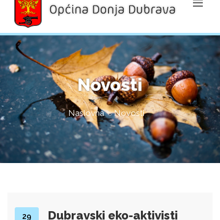
Novosti
Naslovna
Novosti
Dubravski eko-aktivisti
29