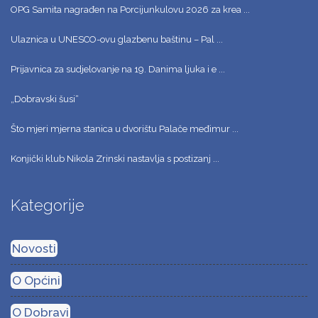
OPG Samita nagrađen na Porcijunkulovu 2026 za krea ...
Ulaznica u UNESCO-ovu glazbenu baštinu – Pal ...
Prijavnica za sudjelovanje na 19. Danima ljuka i e ...
„Dobravski šusi“
Što mjeri mjerna stanica u dvorištu Palače međimur ...
Konjički klub Nikola Zrinski nastavlja s postizanj ...
Kategorije
Novosti
O Općini
O Dobravi