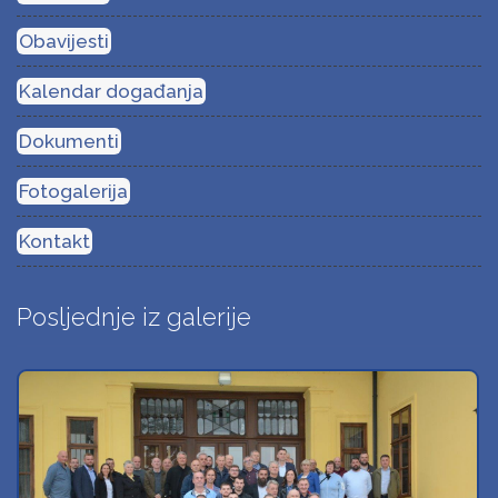
Obavijesti
Kalendar događanja
Dokumenti
Fotogalerija
Kontakt
Posljednje iz galerije