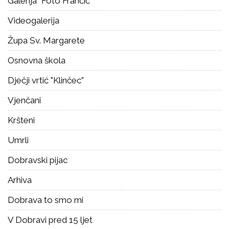
Galerija "Foto Frančić"
Videogalerija
Župa Sv. Margarete
Osnovna škola
Dječji vrtić "Klinčec"
Vjenčani
Kršteni
Umrli
Dobravski pijac
Arhiva
Dobrava to smo mi
V Dobravi pred 15 ljet