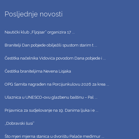
Posljednje novosti
Nautički klub „Fljojsar“ organizira 17 ...
Branitelji Dan pobjede obilježili spustom starim t ...
Čestitka načelnika Vidovića povodom Dana pobjede i ...
Čestitka braniteljima Nevena Lisjaka
OPG Samita nagrađen na Porcijunkulovu 2026 za krea ...
Ulaznica u UNESCO-ovu glazbenu baštinu – Pal ...
Prijavnica za sudjelovanje na 19. Danima ljuka i e ...
„Dobravski šusi“
Što mjeri mjerna stanica u dvorištu Palače međimur ...