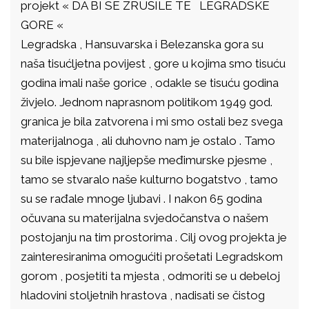
projekt « DA BI SE ZRUŠILE TE LEGRADSKE
GORE «
Legradska , Hansuvarska i Belezanska gora su
naša tisućljetna povijest , gore u kojima smo tisuću
godina imali naše gorice , odakle se tisuću godina
živjelo. Jednom naprasnom politikom 1949 god.
granica je bila zatvorena i mi smo ostali bez svega
materijalnoga , ali duhovno nam je ostalo . Tamo
su bile ispjevane najljepše međimurske pjesme ,
tamo se stvaralo naše kulturno bogatstvo , tamo
su se rađale mnoge ljubavi . I nakon 65 godina
očuvana su materijalna svjedočanstva o našem
postojanju na tim prostorima . Cilj ovog projekta je
zainteresiranima omogućiti prošetati Legradskom
gorom , posjetiti ta mjesta , odmoriti se u debeloj
hladovini stoljetnih hrastova , nadisati se čistog