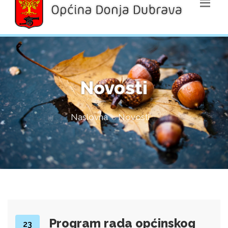
Novosti
Naslovna
Novosti
Program rada općinskog
23