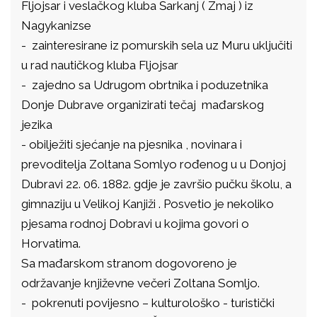
Fljojsar i veslačkog kluba Šarkanj ( Zmaj ) iz
Nagykanizse
- zainteresirane iz pomurskih sela uz Muru uključiti
u rad nautičkog kluba Fljojsar
- zajedno sa Udrugom obrtnika i poduzetnika
Donje Dubrave organizirati tečaj mađarskog
jezika
- obilježiti sjećanje na pjesnika , novinara i
prevoditelja Zoltana Somlyo rođenog u u Donjoj
Dubravi 22. 06. 1882. gdje je završio pučku školu, a
gimnaziju u Velikoj Kanjiži . Posvetio je nekoliko
pjesama rodnoj Dobravi u kojima govori o
Horvatima.
Sa mađarskom stranom dogovoreno je
održavanje književne večeri Zoltana Somljo.
- pokrenuti povijesno – kulturološko - turistički