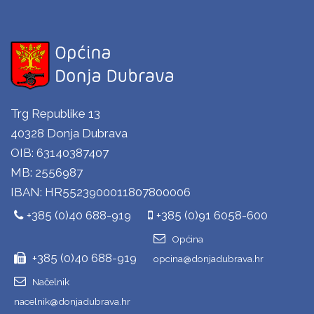
Trg Republike 13
40328 Donja Dubrava
OIB: 63140387407
MB: 2556987
IBAN: HR5523900011807800006
+385 (0)40 688-919
+385 (0)91 6058-600
Općina
+385 (0)40 688-919
opcina@donjadubrava.hr
Načelnik
nacelnik@donjadubrava.hr